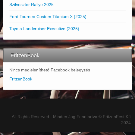
Szilveszter Rallye 2025
Ford Tourneo Custom Titanium X (2025)
Toyota Landcruiser Executive (2025)
FritzenBook
Nincs megjeleníthető Facebook bejegyzés
FritzenBook
All Rights Reserved - Minden Jog Fenntartva © FritzenFest Kft.
2024.