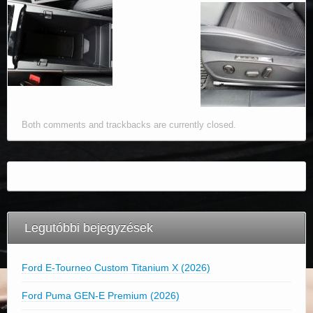
Both comments and trackbacks are currently closed.
Legutóbbi bejegyzések
Ford E-Tourneo Custom Titanium X (2026)
Ford Puma GEN-E Premium (2026)