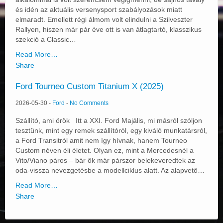
és idén az aktuális versenysport szabályozások miatt
elmaradt. Emellett régi álmom volt elindulni a Szilveszter
Rallyen, hiszen már pár éve ott is van átlagtartó, klasszikus
szekció a Classic…
Read More…
Share
Ford Tourneo Custom Titanium X (2025)
2026-05-30
-
Ford
-
No Comments
Szállító, ami örök Itt a XXI. Ford Majális, mi másról szóljon
tesztünk, mint egy remek szállítóról, egy kiváló munkatársról,
a Ford Transitról amit nem így hívnak, hanem Tourneo
Custom néven éli életet. Olyan ez, mint a Mercedesnél a
Vito/Viano páros – bár ők már párszor belekeveredtek az
oda-vissza nevezgetésbe a modellciklus alatt. Az alapvető…
Read More…
Share