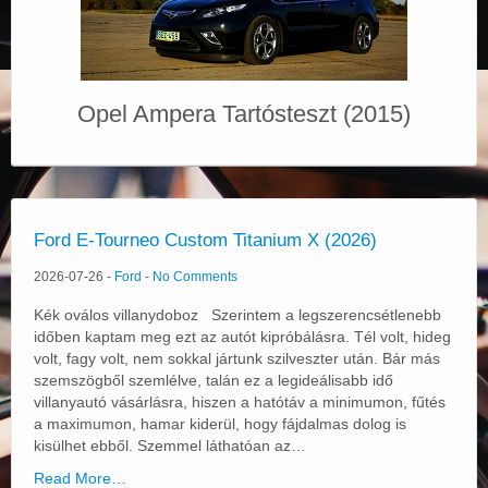
Opel Ampera Tartósteszt (2015)
Ford E-Tourneo Custom Titanium X (2026)
2026-07-26
-
Ford
-
No Comments
Kék oválos villanydoboz Szerintem a legszerencsétlenebb
időben kaptam meg ezt az autót kipróbálásra. Tél volt, hideg
volt, fagy volt, nem sokkal jártunk szilveszter után. Bár más
szemszögből szemlélve, talán ez a legideálisabb idő
villanyautó vásárlásra, hiszen a hatótáv a minimumon, fűtés
a maximumon, hamar kiderül, hogy fájdalmas dolog is
kisülhet ebből. Szemmel láthatóan az…
Read More…