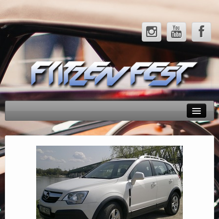
Rendezvényeink
Tesztek
Hírek
Galéria
Partnerek