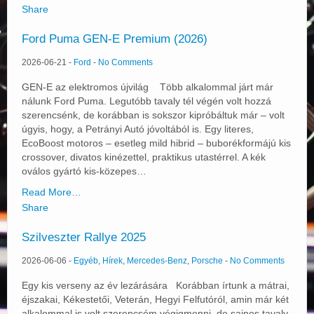
Share
Ford Puma GEN-E Premium (2026)
2026-06-21
-
Ford
-
No Comments
GEN-E az elektromos újvilág Több alkalommal járt már
nálunk Ford Puma. Legutóbb tavaly tél végén volt hozzá
szerencsénk, de korábban is sokszor kipróbáltuk már – volt
úgyis, hogy, a Petrányi Autó jóvoltából is. Egy literes,
EcoBoost motoros – esetleg mild hibrid – buborékformájú kis
crossover, divatos kinézettel, praktikus utastérrel. A kék
oválos gyártó kis-közepes…
Read More…
Share
Szilveszter Rallye 2025
2026-06-06
-
Egyéb
,
Hírek
,
Mercedes-Benz
,
Porsche
-
No Comments
Egy kis verseny az év lezárására Korábban írtunk a mátrai,
éjszakai, Kékestetői, Veterán, Hegyi Felfutóról, amin már két
alkalommal is volt szerencsém végigmenni, de sajnos tavaly