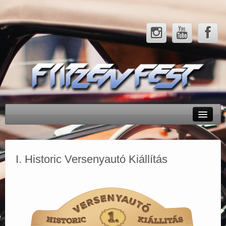
Rendezvényeink
Tesztek
I. Historic Versenyautó Kiállítás
Hírek
Galéria
Partnerek