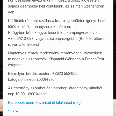
környezetben élvezhetjük mindezt. (Rossz idő esetén,
sajnos csarnokba kell vonulnunk, ez szintén Szenendrén
van.)
Kiállítóink részere szállás a kemping területén igényelhető,
fűtött kultúrált zuhanyzós szobákban.
Ezügyben kérlek egyeztessetek a kempingvezetővel
+3626/310-697, vagy info@pap-sziget.hu (Büfé és étterem
is van a területen.)
Napfényes remek rendezvény reményében üdvözőlnek
mindenkit a szervezők, Kispataki Gábor és a FritzenFest
csapata.
Bármilyen kérdés esetén: +3620 5524556
Látogatói belépő 1000Ft / fő
Az esemény szombat és vasárnap látogatható, mindkét
nap 10:00-16:00 között.
Facebook eseményünket itt találhatod meg.
Share