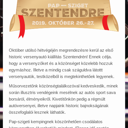
Elérhetőségek
Október utólsó hétvégéjén megrendezésre kerül az első
historic versenyautó kiállítás Szentendrén! Ennek célja.
hogy a versenyzőket és a közönséget közelebb hozzuk
egymáshoz. Illetve a mindig csak száguldva látottt
versenyautók, testközelből is megtekinthetőek legyenek.
Műsorvezetőnk közönségtalálkozóval kedveskedik, minek
során illusztris vendégeink mesélnek az autós sport sava
borsáról, élményeikről. Kivetítőnkön pedig a régmúlt
autóversenyei, illetve napjaink historic bajnokságának
összefoglalói lesznek láthatók.
Pap-szigeti kempingnek köszönhetően csodálatos