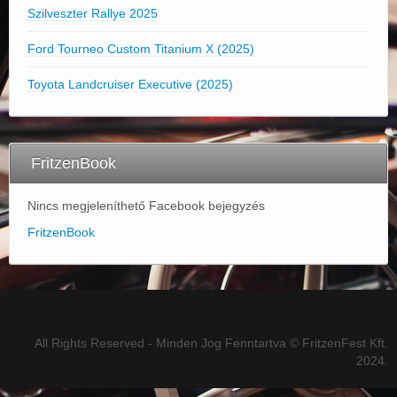
Szilveszter Rallye 2025
Ford Tourneo Custom Titanium X (2025)
Toyota Landcruiser Executive (2025)
FritzenBook
Nincs megjeleníthető Facebook bejegyzés
FritzenBook
All Rights Reserved - Minden Jog Fenntartva © FritzenFest Kft.
2024.