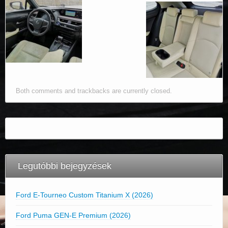
Both comments and trackbacks are currently closed.
Legutóbbi bejegyzések
Ford E-Tourneo Custom Titanium X (2026)
Ford Puma GEN-E Premium (2026)