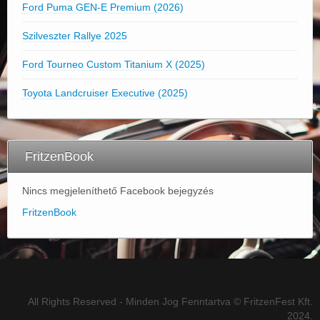
Ford Puma GEN-E Premium (2026)
Szilveszter Rallye 2025
Ford Tourneo Custom Titanium X (2025)
Toyota Landcruiser Executive (2025)
FritzenBook
Nincs megjeleníthető Facebook bejegyzés
FritzenBook
All Rights Reserved - Minden Jog Fenntartva © FritzenFest Kft.
2024.