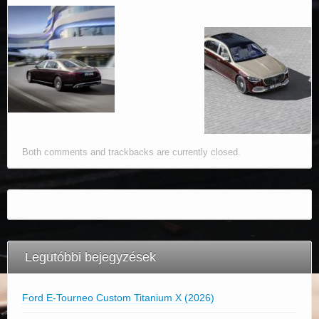
Both comments and trackbacks are currently closed.
Legutóbbi bejegyzések
Ford E-Tourneo Custom Titanium X (2026)