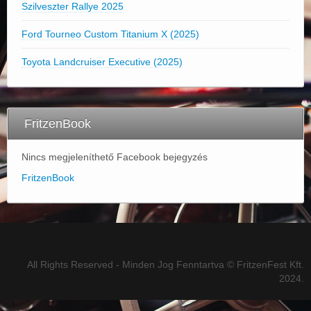
Szilveszter Rallye 2025
Ford Tourneo Custom Titanium X (2025)
Toyota Landcruiser Executive (2025)
FritzenBook
Nincs megjeleníthető Facebook bejegyzés
FritzenBook
All Rights Reserved - Minden Jog Fenntartva © FritzenFest Kft.
2024.