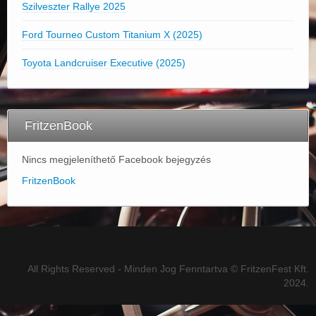
Szilveszter Rallye 2025
Ford Tourneo Custom Titanium X (2025)
Toyota Landcruiser Executive (2025)
FritzenBook
Nincs megjeleníthető Facebook bejegyzés
FritzenBook
All Rights Reserved - Minden Jog Fenntartva © FritzenFest Kft.
2024.