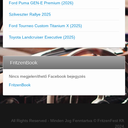
Ford Puma GEN-E Premium (2026)
Szilveszter Rallye 2025
Ford Tourneo Custom Titanium X (2025)
Toyota Landcruiser Executive (2025)
FritzenBook
Nincs megjeleníthető Facebook bejegyzés
FritzenBook
All Rights Reserved - Minden Jog Fenntartva © FritzenFest Kft.
2024.