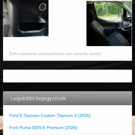
Both comments and trackbacks are currently closed.
Legutóbbi bejegyzések
Ford E-Tourneo Custom Titanium X (2026)
Ford Puma GEN-E Premium (2026)