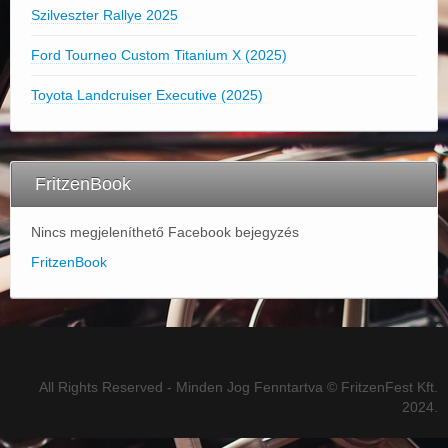
Szilveszter Rallye 2025
Ford Tourneo Custom Titanium X (2025)
Toyota Landcruiser Executive (2025)
FritzenBook
Nincs megjeleníthető Facebook bejegyzés
FritzenBook
All Rights Reserved - Minden Jog Fenntartva © FritzenFest Kft.
2024.