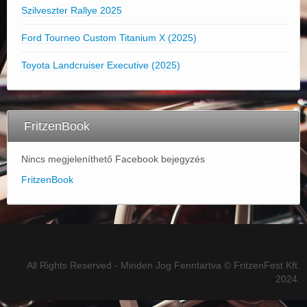
Szilveszter Rallye 2025
Ford Tourneo Custom Titanium X (2025)
Toyota Landcruiser Executive (2025)
FritzenBook
Nincs megjeleníthető Facebook bejegyzés
FritzenBook
All Rights Reserved - Minden Jog Fenntartva © FritzenFest Kft.
2024.