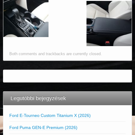
Both comments and trackbacks are currently closed.
Legutóbbi bejegyzések
Ford E-Tourneo Custom Titanium X (2026)
Ford Puma GEN-E Premium (2026)