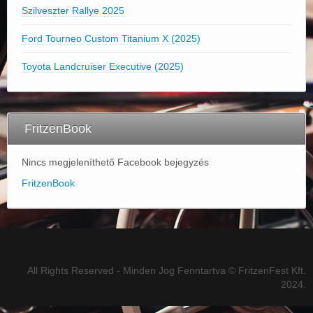
Szilveszter Rallye 2025
Ford Tourneo Custom Titanium X (2025)
Toyota Landcruiser Executive (2025)
FritzenBook
Nincs megjeleníthető Facebook bejegyzés
FritzenBook
All Rights Reserved - Minden Jog Fenntartva © FritzenFest Kft.
2024.