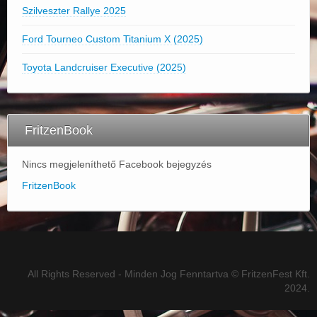
Szilveszter Rallye 2025
Ford Tourneo Custom Titanium X (2025)
Toyota Landcruiser Executive (2025)
FritzenBook
Nincs megjeleníthető Facebook bejegyzés
FritzenBook
All Rights Reserved - Minden Jog Fenntartva © FritzenFest Kft.
2024.