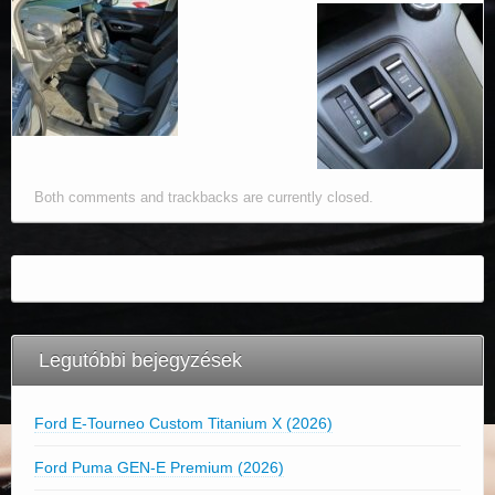
Both comments and trackbacks are currently closed.
Legutóbbi bejegyzések
Ford E-Tourneo Custom Titanium X (2026)
Ford Puma GEN-E Premium (2026)