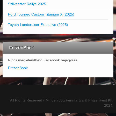
Szilveszter Rallye 2025
Ford Tourneo Custom Titanium X (2025)
Toyota Landcruiser Executive (2025)
FritzenBook
Nincs megjeleníthető Facebook bejegyzés
FritzenBook
All Rights Reserved - Minden Jog Fenntartva © FritzenFest Kft.
2024.