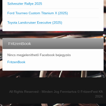
Szilveszter Rallye 2025
Ford Tourneo Custom Titanium X (2025)
Toyota Landcruiser Executive (2025)
FritzenBook
Nincs megjeleníthető Facebook bejegyzés
FritzenBook
All Rights Reserved - Minden Jog Fenntartva © FritzenFest Kft.
2024.