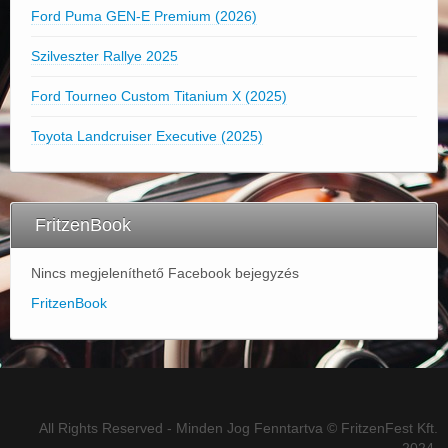
Ford Puma GEN-E Premium (2026)
Szilveszter Rallye 2025
Ford Tourneo Custom Titanium X (2025)
Toyota Landcruiser Executive (2025)
FritzenBook
Nincs megjeleníthető Facebook bejegyzés
FritzenBook
All Rights Reserved - Minden Jog Fenntartva © FritzenFest Kft.
2024.