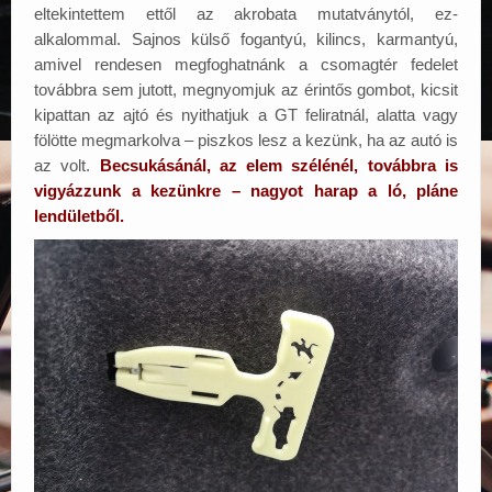
eltekintettem ettől az akrobata mutatványtól, ez-
alkalommal. Sajnos külső fogantyú, kilincs, karmantyú,
amivel rendesen megfoghatnánk a csomagtér fedelet
továbbra sem jutott, megnyomjuk az érintős gombot, kicsit
kipattan az ajtó és nyithatjuk a GT feliratnál, alatta vagy
fölötte megmarkolva – piszkos lesz a kezünk, ha az autó is
az volt.
Becsukásánál, az elem szélénél, továbbra is
vigyázzunk a kezünkre – nagyot harap a ló, pláne
lendületből.