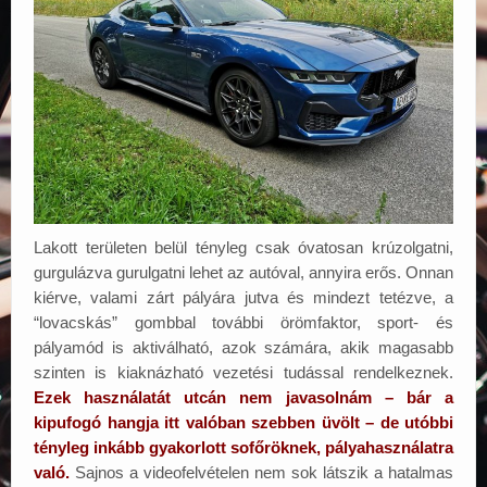
Lakott területen belül tényleg csak óvatosan krúzolgatni,
gurgulázva gurulgatni lehet az autóval, annyira erős. Onnan
kiérve, valami zárt pályára jutva és mindezt tetézve, a
“lovacskás” gombbal további örömfaktor, sport- és
pályamód is aktiválható, azok számára, akik magasabb
szinten is kiaknázható vezetési tudással rendelkeznek.
Ezek használatát utcán nem javasolnám – bár a
kipufogó hangja itt valóban szebben üvölt – de utóbbi
tényleg inkább gyakorlott sofőröknek, pályahasználatra
való.
Sajnos a videofelvételen nem sok látszik a hatalmas