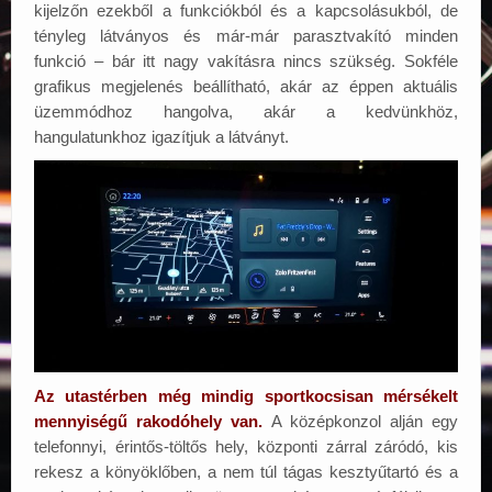
kijelzőn ezekből a funkciókból és a kapcsolásukból, de
tényleg látványos és már-már parasztvakító minden
funkció – bár itt nagy vakításra nincs szükség. Sokféle
grafikus megjelenés beállítható, akár az éppen aktuális
üzemmódhoz hangolva, akár a kedvünkhöz,
hangulatunkhoz igazítjuk a látványt.
Az utastérben még mindig sportkocsisan mérsékelt
mennyiségű rakodóhely van.
A középkonzol alján egy
telefonnyi, érintős-töltős hely, központi zárral záródó, kis
rekesz a könyöklőben, a nem túl tágas kesztyűtartó és a