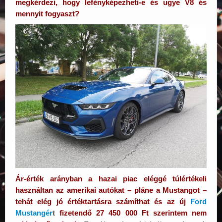
megkérdezi, hogy lefényképezheti-e és ugye V8 és
mennyit fogyaszt?
Ár-érték arányban a hazai piac eléggé túlértékeli
használtan az amerikai autókat – pláne a Mustangot –
tehát elég jó értéktartásra számíthat és az új
Ford
Mustangér
t
fizetendő 27 450 000 Ft szerintem nem