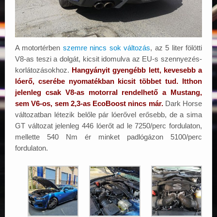
A motortérben
szemre nincs sok változás
, az 5 liter fölötti
V8-as teszi a dolgát, kicsit idomulva az EU-s szennyezés-
korlátozásokhoz.
Hangyányit gyengébb lett, kevesebb a
lóerő, cserébe nyomatékban kicsit többet tud. Itthon
jelenleg csak V8-as motorral rendelhető a Mustang,
sem V6-os, sem 2,3-as EcoBoost nincs már.
Dark Horse
változatban létezik belőle pár lóerővel erősebb, de a sima
GT változat jelenleg 446 lóerőt ad le 7250/perc fordulaton,
mellette 540 Nm ér minket padlógázon 5100/perc
fordulaton.