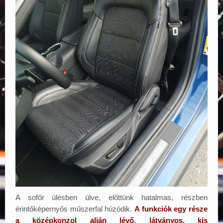
A sofőr ülésben ülve, előttünk hatalmas, részben
érintőképernyős műszerfal húzódik.
A funkciók egy része
a középkonzol alján lévő, látványos, kis