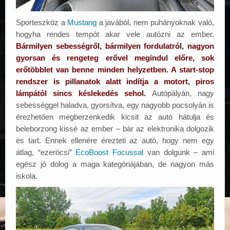
Sporteszköz a
Mustang
a javából, nem puhányoknak való,
hogyha rendes tempót akar vele autózni az ember.
Bármilyen sebességről, bármilyen fordulatról, nagyon
gyorsan és rengeteg erővel megindul előre, sok
erőtöbblet van benne minden helyzetben. A start-stop
rendszer is pillanatok alatt indítja a motort, piros
lámpától sincs késlekedés sehol.
Autópályán, nagy
sebességgel haladva, gyorsítva, egy nagyobb pocsolyán is
érezhetően megberzenkedik kicsit az autó hátulja és
beleborzong kissé az ember – bár az elektronika dolgozik
és tart. Ennek ellenére érezteti az autó, hogy nem egy
átlag, “ezeröcsi”
EcoBoost Focussal
van dolgunk – ami
egész jó dolog a maga kategóriájában, de nagyon más
iskola.