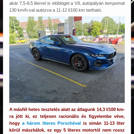
akár 7,5-8,5 literrel is elöblöget a V8, autópályán tempomat
130 km/h-val autózva a 11-12 l/100 km tartható.
A másfél hetes tesztelés alatt az átlagunk 14,3 l/100 km-
ra jött ki, ez teljesen racionális és figyelembe véve,
hogy
a három literes Porschéval
is simán 11-13 liter
körül mászkálok, ez egy 5 literes motortól nem rossz