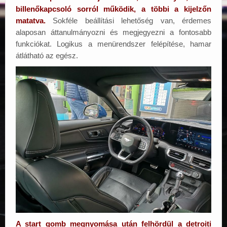
billenőkapcsoló sorról működik, a többi a kijelzőn
matatva.
Sokféle beállítási lehetőség van, érdemes
alaposan áttanulmányozni és megjegyezni a fontosabb
funkciókat. Logikus a menürendszer felépítése, hamar
átlátható az egész.
A start gomb megnyomása után felhördül a detroiti