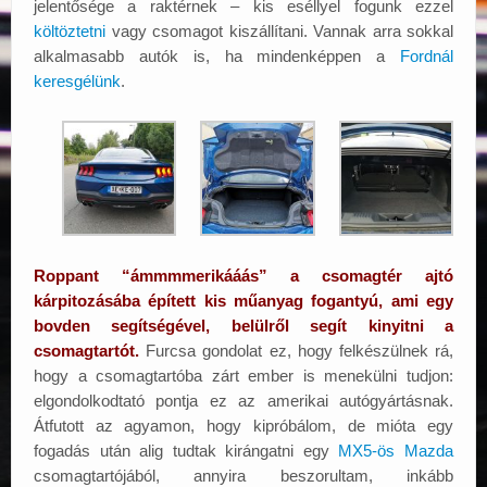
jelentősége a raktérnek – kis eséllyel fogunk ezzel
költöztetni
vagy csomagot kiszállítani. Vannak arra sokkal
alkalmasabb autók is, ha mindenképpen a
Fordnál
keresgélünk
.
Roppant “ámmmmerikááás” a csomagtér ajtó
kárpitozásába épített kis műanyag fogantyú, ami egy
bovden segítségével, belülről segít kinyitni a
csomagtartót.
Furcsa gondolat ez, hogy felkészülnek rá,
hogy a csomagtartóba zárt ember is menekülni tudjon:
elgondolkodtató pontja ez az amerikai autógyártásnak.
Átfutott az agyamon, hogy kipróbálom, de mióta egy
fogadás után alig tudtak kirángatni egy
MX5-ös Mazda
csomagtartójából, annyira beszorultam, inkább