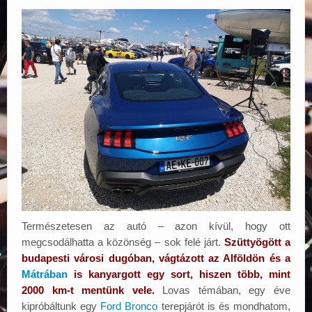
Természetesen az autó – azon kívül, hogy ott
megcsodálhatta a közönség – sok felé járt.
Szüttyögött a
budapesti városi dugóban, vágtázott az Alföldön és a
Mátrában
is kanyargott egy sort, hiszen több, mint
2000 km-t mentünk vele.
Lovas témában, egy éve
kipróbáltunk egy
Ford Bronco
terepjárót is és mondhatom,