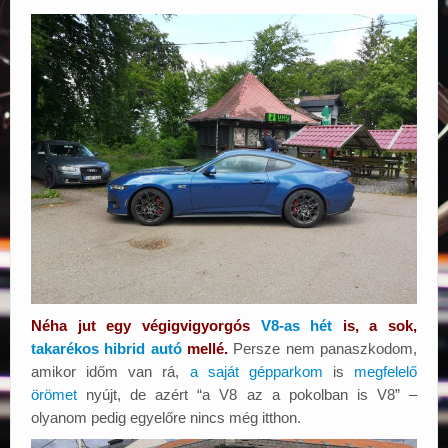
Elérhetőségek
Néha jut egy végigvigyorgós
V8-as hét
is, a sok,
takarékos hibrid autó
mellé.
Persze nem panaszkodom,
amikor időm van rá,
a saját gépparkom
is
megfelelő
örömet
nyújt, de azért “a V8 az a pokolban is V8” –
olyanom pedig egyelőre nincs még itthon.