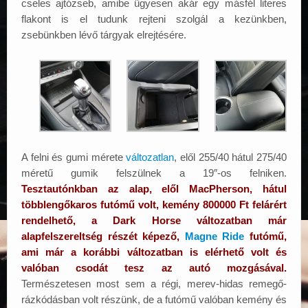
cseles ajtózseb, amibe ügyesen akár egy másfél literes
flakont is el tudunk rejteni szolgál a kezünkben,
zsebünkben lévő tárgyak elrejtésére.
A felni és gumi mérete
változatlan
, elől 255/40 hátul 275/40
méretű gumik felszülnek a 19″-os felniken.
Tesztautónkban az alap, elől MacPherson, hátul
többlengőkaros futómű volt, kemény 800000 Ft felárért
rendelhető, a Dark Horse változatban már
alapfelszereltség részét képező,
Magne Ride
futómű,
ami már a korábbi változatban is elérhető volt és
valóban csodát tesz az autó mozgásával.
Természetesen most sem a régi, merev-hidas remegő-
rázkódásban volt részünk, de a futómű valóban kemény és