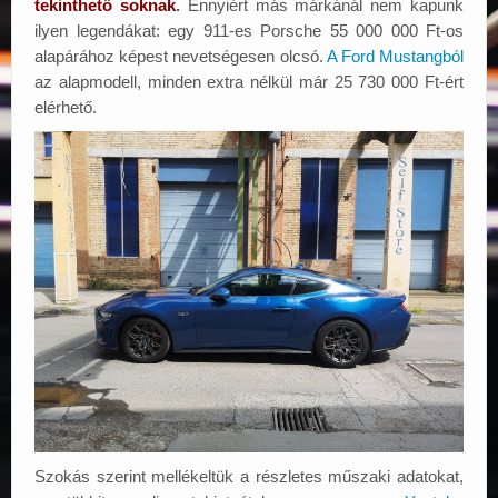
tekinthető soknak
.
Ennyiért más márkánál nem kapunk
ilyen legendákat: egy 911-es Porsche 55 000 000 Ft-os
alapárához képest nevetségesen olcsó.
A Ford Mustangból
az alapmodell, minden extra nélkül már 25 730 000 Ft-ért
elérhető.
Szokás szerint mellékeltük a részletes műszaki adatokat,