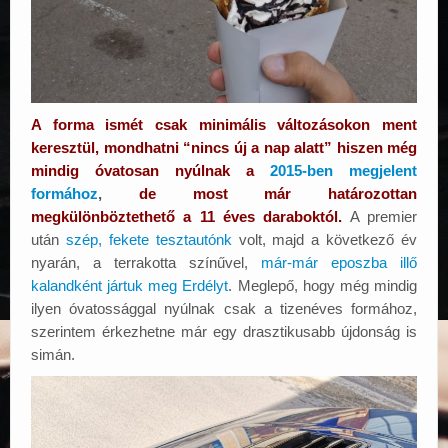
A forma ismét csak minimális változásokon ment
keresztül, mondhatni “nincs új a nap alatt” hiszen még
mindig óvatosan nyúlnak a
2015-ben megjelent
formához
,
de most már határozottan
megkülönböztethető a 11 éves daraboktól.
A premier
után
szép, fekete tesztautónk
volt, majd a következő év
nyarán, a terrakotta színűvel,
már-már eposzba illő
kalandként jártuk meg Erdélyt
. Meglepő, hogy még mindig
ilyen óvatossággal nyúlnak csak a tizenéves formához,
szerintem érkezhetne már egy drasztikusabb újdonság is
simán.