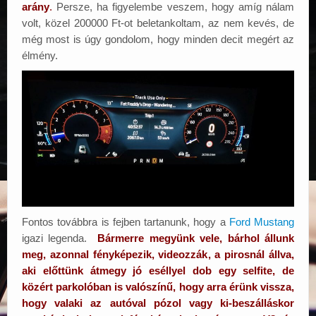
arány
.
Persze, ha figyelembe veszem, hogy amíg nálam
volt, közel 200000 Ft-ot beletankoltam, az nem kevés, de
még most is úgy gondolom, hogy minden decit megért az
élmény.
Fontos továbbra is fejben tartanunk, hogy a
Ford Mustang
igazi legenda.
Bármerre megyünk vele, bárhol állunk
meg, azonnal fényképezik, videozzák, a pirosnál állva,
aki előttünk átmegy jó eséllyel dob egy selfite, de
közért parkolóban is valószínű, hogy arra érünk vissza,
hogy valaki az autóval pózol vagy ki-beszálláskor