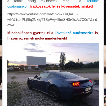
a többit pedig tekintsétek meg a
Youtube
csatornánkon
.
Iratkozzatok fel és kövessetek minket!
https://www.youtube.com/watch?v=XVQaU5j-
wlY&list=PLjSfq2NkIgTTSpFVy4SmSH9rOsJc7C0eT&ind
ex=6
Mindenképpen gyertek el a
következő autósmozira
is,
hiszen az remek móka mindenkinek!