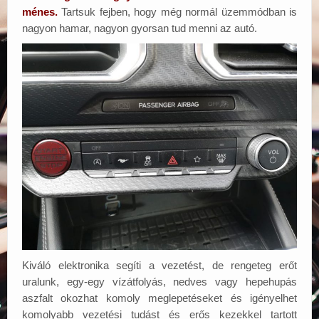
ménes.
Tartsuk fejben, hogy még normál üzemmódban is
nagyon hamar, nagyon gyorsan tud menni az autó.
Kiváló elektronika segíti a vezetést, de rengeteg erőt
uralunk, egy-egy vízátfolyás, nedves vagy hepehupás
aszfalt okozhat komoly meglepetéseket és igényelhet
komolyabb vezetési tudást és erős kezekkel tartott