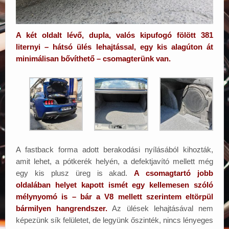
A két oldalt lévő, dupla, valós kipufogó fölött 381
liternyi – hátsó ülés lehajtással, egy kis alagúton át
minimálisan bővíthető – csomagterünk van.
A fastback forma adott berakodási nyílásából kihozták,
amit lehet, a pótkerék helyén, a defektjavító mellett még
egy kis plusz üreg is akad.
A csomagtartó jobb
oldalában helyet kapott ismét egy kellemesen szóló
mélynyomó is – bár a V8 mellett szerintem eltörpül
bármilyen hangrendszer.
Az ülések lehajtásával nem
képezünk sík felületet, de legyünk őszinték, nincs lényeges