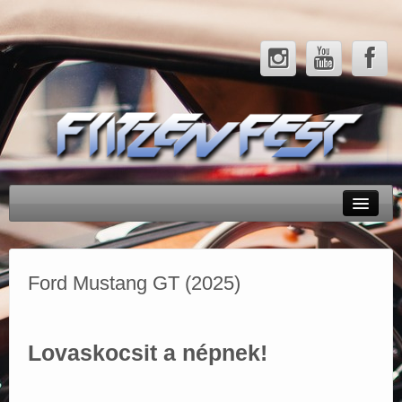
Rendezvényeink
Tesztek
Ford Mustang GT (2025)
Hírek
Galéria
Lovaskocsit a népnek!
Partnerek