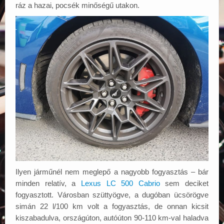
ráz a hazai, pocsék minőségű utakon.
Ilyen járműnél nem meglepő a nagyobb fogyasztás – bár
minden relatív, a
Lexus LC 500 Cabrio
sem deciket
fogyasztott. Városban szüttyögve, a dugóban ücsörögve
simán 22 l/100 km volt a fogyasztás, de onnan kicsit
kiszabadulva, országúton, autóúton 90-110 km-val haladva