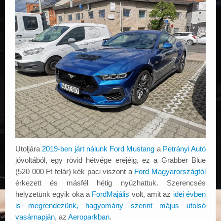
Utoljára
2019-ben járt nálunk Ford Mustang
a
Petrányi Autó
jóvoltából, egy rövid hétvége erejéig, ez a Grabber Blue
(520 000 Ft felár) kék paci viszont a
Ford Magyarországtól
érkezett és másfél hétig nyúzhattuk. Szerencsés
helyzetünk egyik oka a
FordMajális
volt, amit az
idei évben
is megrendezünk, hagyomány szerint május utolsó
vasárnapján
, az
Aeroparkban
.