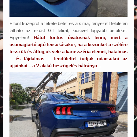
Eltűnt középről a fekete betét és a sima, fényezett felületen
látható az ezüst GT felirat, kicsivel lágyabb betűkkel.
Figyelem!
Hátul fontos óvatosnak lenni, mert a
csomagtartó ajtó lecsukásakor, ha a kezünket a szélére
tesszük és átfogjuk vele a karosszéria elemet, hatalmas
– és fájdalmas – lendülettel tudjuk odacsukni az
ujjainkat – a V alakú beszögelés hátránya…