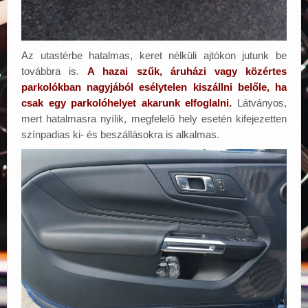
Az utastérbe hatalmas, keret nélküli ajtókon jutunk be
továbbra is.
A hazai szűk, áruházi vagy közértes
parkolókban nagyjából esélytelen kiszállni belőle, ha
csak egy parkolóhelyet akarunk elfoglalni.
Látványos,
mert hatalmasra nyílik, megfelelő hely esetén kifejezetten
színpadias ki- és beszállásokra is alkalmas.