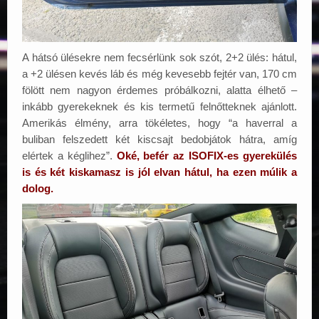
A hátsó ülésekre nem fecsérlünk sok szót, 2+2 ülés: hátul,
a +2 ülésen kevés láb és még kevesebb fejtér van, 170 cm
fölött nem nagyon érdemes próbálkozni, alatta élhető –
inkább gyerekeknek és kis termetű felnőtteknek ajánlott.
Amerikás élmény, arra tökéletes, hogy “a haverral a
buliban felszedett két kiscsajt bedobjátok hátra, amíg
elértek a kéglihez”.
Oké, befér az ISOFIX-es gyerekülés
is és két kiskamasz is jól elvan hátul, ha ezen múlik a
dolog.