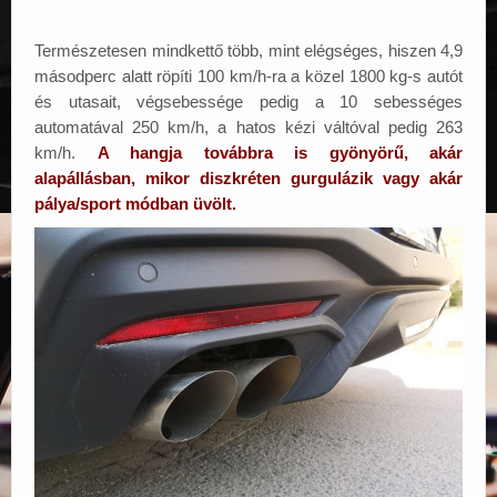
Természetesen mindkettő több, mint elégséges, hiszen 4,9
másodperc alatt röpíti 100 km/h-ra a közel 1800 kg-s autót
és utasait, végsebessége pedig a 10 sebességes
automatával 250 km/h, a hatos kézi váltóval pedig 263
km/h.
A hangja továbbra is gyönyörű, akár
alapállásban, mikor diszkréten gurgulázik vagy akár
pálya/sport módban üvölt.