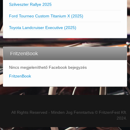
Szilveszter Rallye 2025
Ford Tourneo Custom Titanium X (2025)
Toyota Landcruiser Executive (2025)
FritzenBook
Nincs megjeleníthető Facebook bejegyzés
FritzenBook
All Rights Reserved - Minden Jog Fenntartva © FritzenFest Kft.
2024.