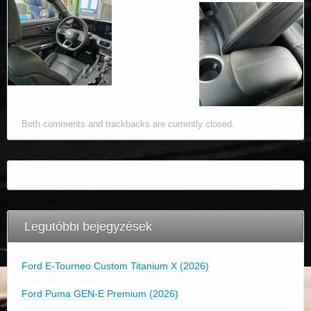
Both comments and trackbacks are currently closed.
Legutóbbi bejegyzések
Ford E-Tourneo Custom Titanium X (2026)
Ford Puma GEN-E Premium (2026)