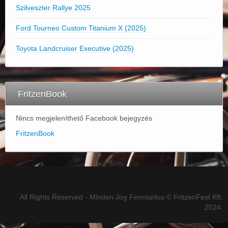
Szilveszter Rallye 2025
Ford Tourneo Custom Titanium X (2025)
Toyota Landcruiser Executive (2025)
FritzenBook
Nincs megjeleníthető Facebook bejegyzés
FritzenBook
All Rights Reserved - Minden Jog Fenntartva © FritzenFest Kft.
2024.