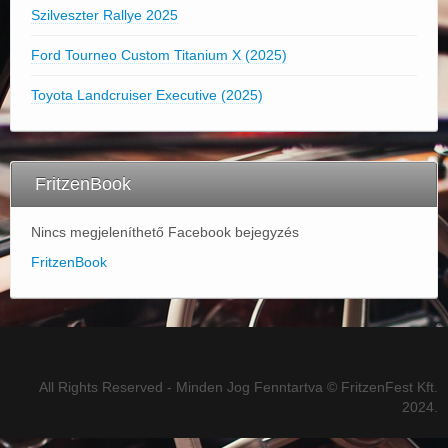
Szilveszter Rallye 2025
Ford Tourneo Custom Titanium X (2025)
Toyota Landcruiser Executive (2025)
FritzenBook
Nincs megjeleníthető Facebook bejegyzés
FritzenBook
All Rights Reserved - Minden Jog Fenntartva © FritzenFest Kft.
2024.