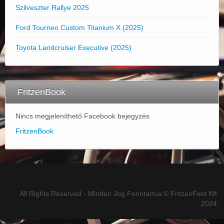
Szilveszter Rallye 2025
Ford Tourneo Custom Titanium X (2025)
Toyota Landcruiser Executive (2025)
FritzenBook
Nincs megjeleníthető Facebook bejegyzés
FritzenBook
All Rights Reserved - Minden Jog Fenntartva © FritzenFest Kft.
2024.