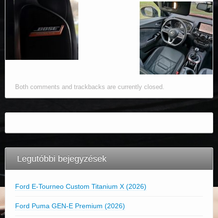
Both comments and trackbacks are currently closed.
Legutóbbi bejegyzések
Ford E-Tourneo Custom Titanium X (2026)
Ford Puma GEN-E Premium (2026)