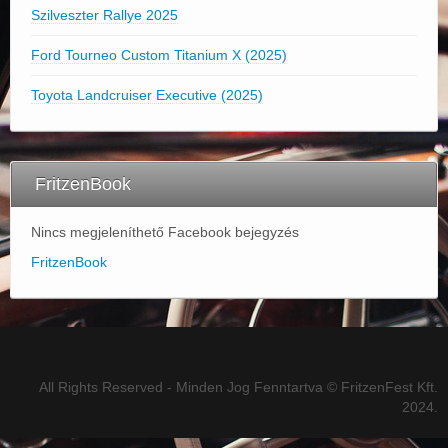
Szilveszter Rallye 2025
Ford Tourneo Custom Titanium X (2025)
Toyota Landcruiser Executive (2025)
FritzenBook
Nincs megjeleníthető Facebook bejegyzés
FritzenBook
All Rights Reserved - Minden Jog Fenntartva © FritzenFest Kft.
2024.