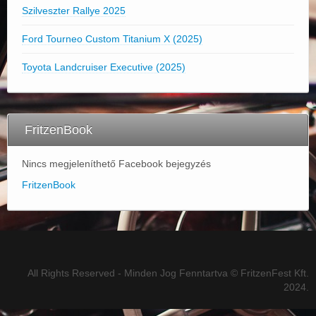
Szilveszter Rallye 2025
Ford Tourneo Custom Titanium X (2025)
Toyota Landcruiser Executive (2025)
FritzenBook
Nincs megjeleníthető Facebook bejegyzés
FritzenBook
All Rights Reserved - Minden Jog Fenntartva © FritzenFest Kft.
2024.