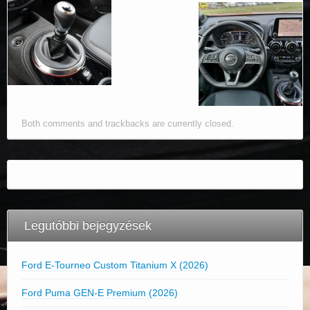
Both comments and trackbacks are currently closed.
Legutóbbi bejegyzések
Ford E-Tourneo Custom Titanium X (2026)
Ford Puma GEN-E Premium (2026)