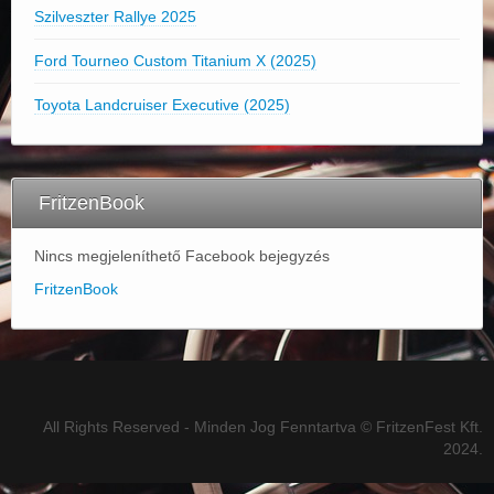
Szilveszter Rallye 2025
Ford Tourneo Custom Titanium X (2025)
Toyota Landcruiser Executive (2025)
FritzenBook
Nincs megjeleníthető Facebook bejegyzés
FritzenBook
All Rights Reserved - Minden Jog Fenntartva © FritzenFest Kft.
2024.