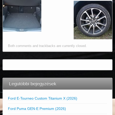
Both comments and trackbacks are currently closed.
Legutóbbi bejegyzések
Ford E-Tourneo Custom Titanium X (2026)
Ford Puma GEN-E Premium (2026)