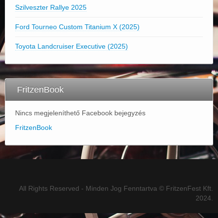
Szilveszter Rallye 2025
Ford Tourneo Custom Titanium X (2025)
Toyota Landcruiser Executive (2025)
FritzenBook
Nincs megjeleníthető Facebook bejegyzés
FritzenBook
All Rights Reserved - Minden Jog Fenntartva © FritzenFest Kft.
2024.