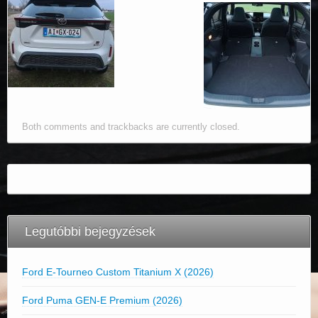
Both comments and trackbacks are currently closed.
Legutóbbi bejegyzések
Ford E-Tourneo Custom Titanium X (2026)
Ford Puma GEN-E Premium (2026)