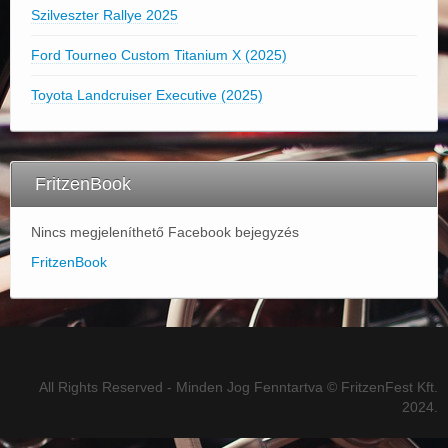
Szilveszter Rallye 2025
Ford Tourneo Custom Titanium X (2025)
Toyota Landcruiser Executive (2025)
FritzenBook
Nincs megjeleníthető Facebook bejegyzés
FritzenBook
All Rights Reserved - Minden Jog Fenntartva © FritzenFest Kft.
2024.