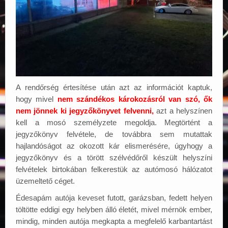
A rendőrség értesítése után azt az információt kaptuk,
hogy mivel
nem szándékos károkozásról van szó, ők
nem jönnek ki jegyzőkönyvet felvenni,
azt a helyszínen
kell a mosó személyzete megoldja. Megtörtént a
jegyzőkönyv felvétele, de továbbra sem mutattak
hajlandóságot az okozott kár elismerésére, úgyhogy a
jegyzőkönyv és a törött szélvédőről készült helyszíni
felvételek birtokában felkerestük az autómosó hálózatot
üzemeltető céget.
Édesapám autója keveset futott, garázsban, fedett helyen
töltötte eddigi egy helyben álló életét, mivel mérnök ember,
mindig, minden autója megkapta a megfelelő karbantartást