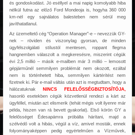
és gondoskodást. Jó eséllyel a mai napig komolyabb hiba
nélkül futna az előző Ford Mondeoja is, hogyha 360 000
km-nél egy sajnálatos balesteben nem sérül meg
javíthatatlanul.
Az üzemeltető cég “Operation Manager”-e – nevezzük GY-
nek – röviden és viszonylag gyorsan, de minden
ügyfélszolgálati stílustól mentesen, roppant flegma
hangnemben válaszolt a megkeresésre, miszerint cégük
évi 2,5 millió – másik e-mailben már 3 millió – lemosott
gépjárműnél semmilyen problémát nem okozott, ezáltal
nem is történhetett hiba, semmilyen kártérítést nem
fizetnek ki. Pár e-mail váltás után azt is megtudtam, hogy a
hálózatuknak
NINCS FELELŐSSÉGBIZTOSÍTÓJA,
hasonló esetekben cégük közvetlenül rendezi a kárt az
ügyféllel, miután azt elismerik (tehát mégis volt ilyenre már
példa, hiszen van rá bevett gyakorlat). Első körön GY a
felelősséget Édesapámra próbálta hárítani, majd a
szélvédő volt a hibás, végül a víz, amivel mosták, ennek
folyományaképpen pedig egyértelműen a Vízművek,