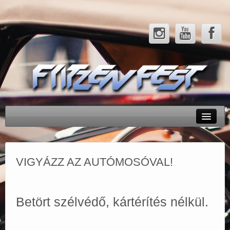
Rendezvényeink
Tesztek
VIGYÁZZ AZ AUTÓMOSÓVAL!
Hírek
Galéria
Betört szélvédő, kártérítés nélkül.
Partnerek