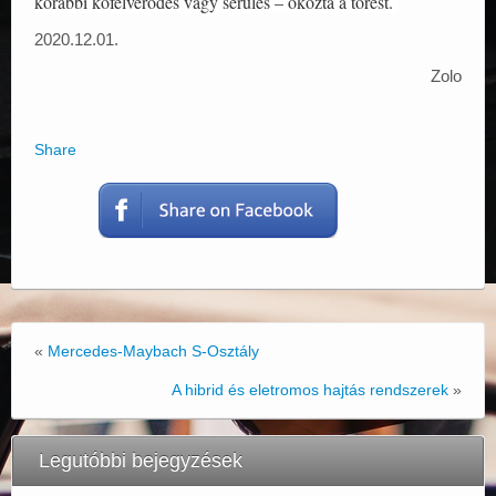
korábbi kőfelverődés vagy sérülés – okozta a törést.
2020.12.01.
Zolo
Share
«
Mercedes-Maybach S-Osztály
A hibrid és eletromos hajtás rendszerek
»
Legutóbbi bejegyzések