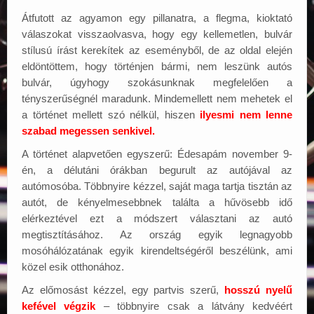
Elérhetőségek
Átfutott az agyamon egy pillanatra, a flegma, kioktató
válaszokat visszaolvasva, hogy egy kellemetlen, bulvár
stílusú írást kerekítek az eseményből, de az oldal elején
eldöntöttem, hogy történjen bármi, nem leszünk autós
bulvár, úgyhogy szokásunknak megfelelően a
tényszerűségnél maradunk. Mindemellett nem mehetek el
a történet mellett szó nélkül, hiszen
ilyesmi nem lenne
szabad megessen senkivel.
A történet alapvetően egyszerű: Édesapám november 9-
én, a délutáni órákban begurult az autójával az
autómosóba. Többnyire kézzel, saját maga tartja tisztán az
autót, de kényelmesebbnek találta a hűvösebb idő
elérkeztével ezt a módszert választani az autó
megtisztításához. Az ország egyik legnagyobb
mosóhálózatának egyik kirendeltségéről beszélünk, ami
közel esik otthonához.
Az előmosást kézzel, egy partvis szerű,
hosszú nyelű
kefével végzik
– többnyire csak a látvány kedvéért