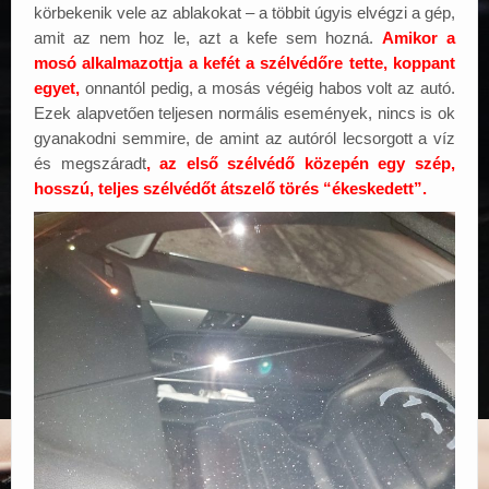
körbekenik vele az ablakokat – a többit úgyis elvégzi a gép,
amit az nem hoz le, azt a kefe sem hozná.
Amikor a
mosó alkalmazottja a kefét a szélvédőre tette, koppant
egyet,
onnantól pedig, a mosás végéig habos volt az autó.
Ezek alapvetően teljesen normális események, nincs is ok
gyanakodni semmire, de amint az autóról lecsorgott a víz
és megszáradt
, az első szélvédő közepén egy szép,
hosszú, teljes szélvédőt átszelő törés “ékeskedett”.