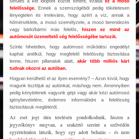
sérülés a két időpont között történt, ezáltal
ez a mosó
felelőssége.
Ennek a szemszögéből pedig tökéletesen
lényegtelen és irreleváns, hogy azért a víz, annak a
hőmérséklete, a mosó személyzete, a mosó berendezés
vagy bárki/bármi más felelős,
hiszen ez mind az
autómosót üzemeltető cég felelősségébe tartozik.
Szinte hihetetlen, hogy autómosó működési engedélyt
kaphat anélkül, hogy megfelelő felelősség biztosítása
lenne, hiszen pillanatok alatt,
akár több milliós kárt
tudnak okozni az autóban.
Hogyan kerülhető el az ilyen esemény? – Azon kívül, hogy
magunk tisztítjuk az autónkat, máshogy nem. Amennyiben
pedig kénytelenek vagyunk gépi vagy akár kézi autómosó
igénybevételére, érdemes informálódni a felelősség
biztosításuk meglétéről.
Az eset jogi útra terelésén gondolkodunk, hiszen a
jegyzőkönyv megvan, a szakértő szerint a szélvédőn
egyértelműen látszik, hogy egy adott behatás – és nem