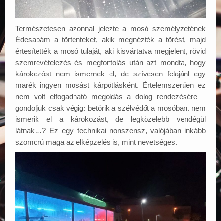
Természetesen azonnal jelezte a mosó személyzetének
Édesapám a történteket, akik megnézték a törést, majd
értesítették a mosó tulaját, aki kisvártatva megjelent, rövid
szemrevételezés és megfontolás után azt mondta, hogy
károkozóst nem ismernek el, de szívesen felajánl egy
marék ingyen mosást kárpótlásként. Értelemszerűen ez
nem volt elfogadható megoldás a dolog rendezésére –
gondoljuk csak végig: betörik a szélvédőt a mosóban, nem
ismerik el a károkozást, de legközelebb vendégül
látnak…? Ez egy technikai nonszensz, valójában inkább
szomorú maga az elképzelés is, mint nevetséges.