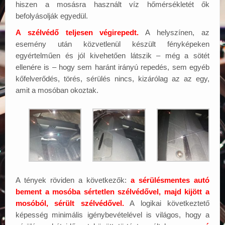
hiszen a mosásra használt víz hőmérsékletét ők
befolyásolják egyedül.
A szélvédő teljesen végirepedt.
A helyszínen, az
esemény után közvetlenül készült fényképeken
egyértelműen és jól kivehetően látszik – még a sötét
ellenére is – hogy sem haránt irányú repedés, sem egyéb
kőfelverődés, törés, sérülés nincs, kizárólag az az egy,
amit a mosóban okoztak.
A tények röviden a következők:
a sérülésmentes autó
bement a mosóba sértetlen szélvédővel, majd kijött a
mosóból, sérült szélvédővel.
A logikai következtető
képesség minimális igénybevételével is világos, hogy a