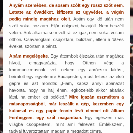
Anyám szemében, de sosem szólt egy rossz szót sem.
Letette az óvadékot, kifizette az ügyvédet, a végén
pedig mindig magához ölelt.
Apám egy idő után nem
szólt sokat hozzám. Eljárt dolgozni, hazajött. Nem beszélt
velem. Sok alkalma sem volt rá, ez igaz, nem sokat voltam
otthon. Csavarogtam, csajoztam, buliztam, éltem a ’90-es
éveket, szórtam a pénzt.
Apám megelégelte
. Egy áttombolt éjszaka után magához
hívott, elmagyarázta, hogy Otthon vége a
kommunizmusnak, vett nekem egy aprócska lakást,
beíratott egy egyetemre Budapesten, most feltesz az első
gépre és azt mondta: „Fiam, kapsz annyi apanázst
havonta, hogy ne halj éhen, legközelebb akkor akarlak
látni, ha ember lett belőled.”
Mire igazán eszméltem a
másnaposságból, már leszállt a gép, kezemben egy
kulccsal és egy papír fecnin lévő címmel ott álltam
Ferihegyen, egy szál magamban.
Egy egészen más
világba csöppentem, mint ami felnevelt. Emlékszem,
taxival fuvaroztattam magam a megadott címre.