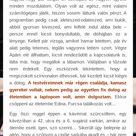
minden mozdulatom. Olyan volt az egész, mint valami
számítógépes játék, hiszen sosem láttunk valós pénzt. A
programban pedig csak ideteszed-odateszed, ami bukik,
abból gyorsan kiveszed, ami felfelé indul abba bele –
persze ennél kicsit bonyolultabb, de dióhájban ez a
lényege. Kellett pár vizsga, amiket hamar letettem, pár év
alatt pedig tetemes, legális vagyonra tettem szert. Végre
Apám elé állhattam, kicsit rendeződött a kapcsolatunk is,
látta már, hogy megállok a lábamon. Valójában a tőzsde
nem érdekelt. Egy eszköznek tekintettem, hogy a
megszokott színvonalon élhessek, bár kezdett kicsit kiégni
a dolog.
A testvéreimnek már régen családja, kamasz
gyerekei voltak, nekem pedig az egyetlen fix dolog az
életemben a laptopom volt, amin dolgoztam.
Ekkor
csöppent az életembe Edina. Furcsa találkozás volt…
Egy őszi reggel éppen a kávémat szürcsöltem, egy
kávézóban a 42. utca és a 6. sugárút sarkán, amikor az
ölembe esett. Igen, szó szerint… Sikerült úgy belépnie az
ajtón, hogy a szőnyeg a cipője sarkába akadt és – bár nem