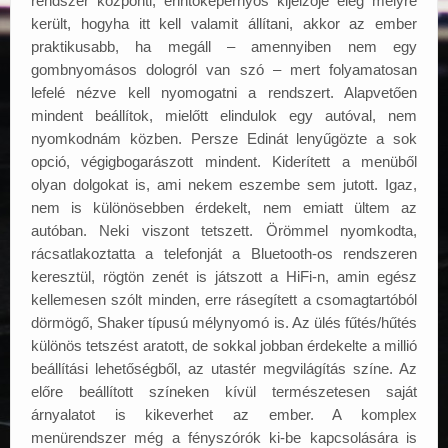
rendszer központi, érintőképernyős kijelzője elég mélyre
került, hogyha itt kell valamit állítani, akkor az ember
praktikusabb, ha megáll – amennyiben nem egy
gombnyomásos dologról van szó – mert folyamatosan
lefelé nézve kell nyomogatni a rendszert. Alapvetően
mindent beállítok, mielőtt elindulok egy autóval, nem
nyomkodnám közben. Persze Edinát lenyűgözte a sok
opció, végigbogarászott mindent. Kiderített a menüből
olyan dolgokat is, ami nekem eszembe sem jutott. Igaz,
nem is különösebben érdekelt, nem emiatt ültem az
autóban. Neki viszont tetszett. Örömmel nyomkodta,
rácsatlakoztatta a telefonját a Bluetooth-os rendszeren
keresztül, rögtön zenét is játszott a HiFi-n, amin egész
kellemesen szólt minden, erre rásegített a csomagtartóból
dörmögő, Shaker típusú mélynyomó is. Az ülés fűtés/hűtés
különös tetszést aratott, de sokkal jobban érdekelte a millió
beállítási lehetőségből, az utastér megvilágítás színe. Az
előre beállított színeken kívül természetesen saját
árnyalatot is kikeverhet az ember. A komplex
menürendszer még a fényszórók ki-be kapcsolására is