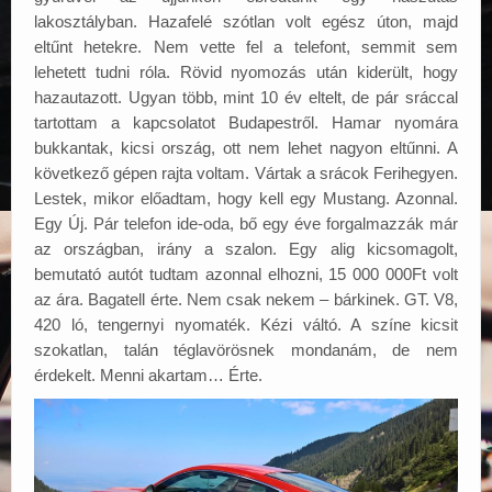
lakosztályban. Hazafelé szótlan volt egész úton, majd
eltűnt hetekre. Nem vette fel a telefont, semmit sem
lehetett tudni róla. Rövid nyomozás után kiderült, hogy
hazautazott. Ugyan több, mint 10 év eltelt, de pár sráccal
tartottam a kapcsolatot Budapestről. Hamar nyomára
bukkantak, kicsi ország, ott nem lehet nagyon eltűnni. A
következő gépen rajta voltam. Vártak a srácok Ferihegyen.
Lestek, mikor előadtam, hogy kell egy Mustang. Azonnal.
Egy Új. Pár telefon ide-oda, bő egy éve forgalmazzák már
az országban, irány a szalon. Egy alig kicsomagolt,
bemutató autót tudtam azonnal elhozni, 15 000 000Ft volt
az ára. Bagatell érte. Nem csak nekem – bárkinek. GT. V8,
420 ló, tengernyi nyomaték. Kézi váltó. A színe kicsit
szokatlan, talán téglavörösnek mondanám, de nem
érdekelt. Menni akartam… Érte.