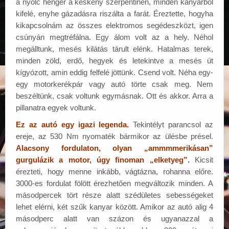
a nyolc henger a keskeny szerpentinen, minden kanyarból
kifelé, enyhe gázadásra riszálta a farát. Éreztette, hogyha
kikapcsolnám az összes elektromos segédeszközt, igen
csúnyán megtréfálna. Egy álom volt az a hely. Néhol
megálltunk, mesés kilátás tárult elénk. Hatalmas terek,
minden zöld, erdő, hegyek és letekintve a mesés út
kígyózott, amin eddig felfelé jöttünk. Csend volt. Néha egy-
egy motorkerékpár vagy autó törte csak meg. Nem
beszéltünk, csak voltunk egymásnak. Ott és akkor. Arra a
pillanatra egyek voltunk.
Ez az autó egy igazi legenda.
Tekintélyt parancsol az
ereje, az 530 Nm nyomaték bármikor az ülésbe présel.
Alacsony fordulaton, olyan „ammmmerikásan”
gurgulázik a motor, úgy finoman „elketyeg”.
Kicsit
érezteti, hogy menne inkább, vágtázna, rohanna előre.
3000-es fordulat fölött érezhetően megváltozik minden. A
másodpercek tört része alatt szédületes sebességeket
lehet elérni, két szűk kanyar között. Amikor az autó alig 4
másodperc alatt van százon és ugyanazzal a