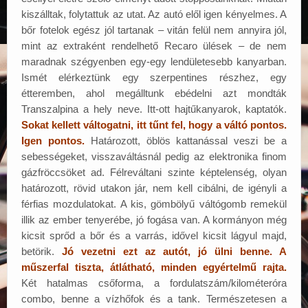
kiszálltak, folytattuk az utat. Az autó elől igen kényelmes. A
bőr fotelok egész jól tartanak – vitán felül nem annyira jól,
mint az extraként rendelhető Recaro ülések – de nem
maradnak szégyenben egy-egy lendületesebb kanyarban.
Ismét elérkeztünk egy szerpentines részhez, egy
étteremben, ahol megálltunk ebédelni azt mondták
Transzalpina a hely neve. Itt-ott hajtűkanyarok, kaptatók.
Sokat kellett váltogatni, itt tűnt fel, hogy a váltó pontos.
Igen pontos.
Határozott, öblös kattanással veszi be a
sebességeket, visszaváltásnál pedig az elektronika finom
gázfröccsöket ad. Félreváltani szinte képtelenség, olyan
határozott, rövid utakon jár, nem kell cibálni, de igényli a
férfias mozdulatokat. A kis, gömbölyű váltógomb remekül
illik az ember tenyerébe, jó fogása van. A kormányon még
kicsit sprőd a bőr és a varrás, idővel kicsit lágyul majd,
betörik.
Jó vezetni ezt az autót, jó ülni benne. A
műszerfal tiszta, átlátható, minden egyértelmű rajta.
Két hatalmas csőforma, a fordulatszám/kilométeróra
combo, benne a vízhőfok és a tank. Természetesen a