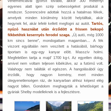
vehemenciával gyorsít tovább, akkor 300 méternyi
egyenes alatt igen szép sebességeket produkál a
rendszer. Szerencsére adottak hozzá a hatalmas fékek,
amelyek minden körülmény között helytálltak, akár
hegynek fel, akár lefelé kellett megfogni az autót.
Tartós,
nyúzó használat után érződött a frissen bekopó
fékbetétek kesernyés ferodol szaga.
„Új autó, még 1000
km sincs benne”, mondogattam magamban… A fék
viszont egyáltalán nem veszített a hatásából, bárhogy
tiportam is egy-egy kanyar előtt. Masszív holmi.
Megfelelően tartja a majd’ 1700 kg-t. Az egyetlen dolog,
amivel nem voltam teljesen kibékülve, az a futómű volt.
Valahogy nem találták el egészen. A hangolásából úgy
érződik, hogy nagyon kemény, mert minden
útegyenetlenségen ráz, de kanyarban ahhoz képest elég
nagyot billen. Gondolom meghagyták a lehetőséget a
gyáriak Shelby modelleknek is a fejlesztésre.