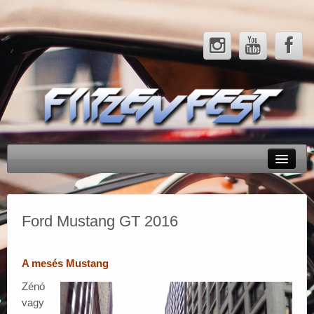
Rendezvényeink
Tesztek
Ford Mustang GT 2016
Hírek
A mesés Mustang
Galéria
Zénó
Partnerek
vagy