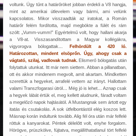
voltunk. Úgy tűnt a határőröket jobban érdekli a V8 hangja,
mint az amerikai útlevelem vagy bármi, ami velünk
kapcsolatos. Mikor visszaadták az iratokat, a Román
határőr felém fordította, majd megbökte a fülét és rám
szólt: „Vumm-vumm!” Egyértelmű volt, hogy hallani akarja
a V8-at. Visszasandítottam a Magyar kollégákra,
vigyorogva bólogattak…
Felhördült a 420 ló.
Határozottan, mindent elsöprőn. Úgy, ahogy csak a
vágtató, szilaj, vadlovak tudnak.
Elismerő bólogatás után
folytattuk utunkat. Itt már nem siettem. Abban a pillanatban,
ott és akkor mindenem megvolt, amit akartam. Mindketten
szerettük a hegyeket, arrafelé vettem az irányt. Hallottam
valami Transzfogarasi útról… Még jó is lehet… Aznap csak
a hegyek lábát értük el, meg kellett aludnunk, fáradt voltam
a megelőző napok hajtásától. A Mustangnak sem ártott egy
itatás és csutakolás. A sok útfelbontástól elég koszos lett.
Másnap korán indultunk tovább. Alig fél óra után már felfelé
róttuk a kanyarokat. Péntek délelőtt volt, enyhe forgalom.
Hörögve, prüszkölve, fújtatva, megállíthatatlanul tört felfelé