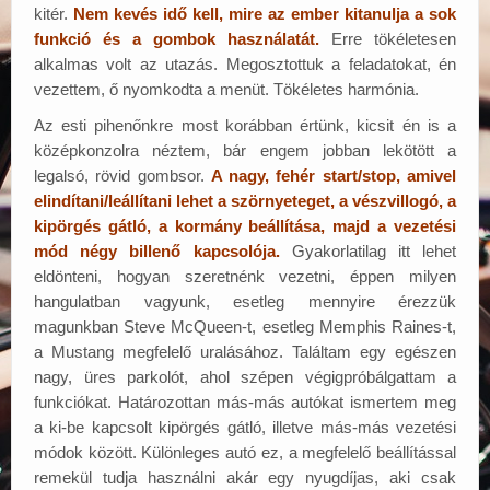
kitér.
Nem kevés idő kell, mire az ember kitanulja a sok
funkció és a gombok használatát.
Erre tökéletesen
alkalmas volt az utazás. Megosztottuk a feladatokat, én
vezettem, ő nyomkodta a menüt. Tökéletes harmónia.
Az esti pihenőnkre most korábban értünk, kicsit én is a
középkonzolra néztem, bár engem jobban lekötött a
legalsó, rövid gombsor.
A nagy, fehér start/stop, amivel
elindítani/leállítani lehet a szörnyeteget, a vészvillogó, a
kipörgés gátló, a kormány beállítása, majd a vezetési
mód négy billenő kapcsolója.
Gyakorlatilag itt lehet
eldönteni, hogyan szeretnénk vezetni, éppen milyen
hangulatban vagyunk, esetleg mennyire érezzük
magunkban Steve McQueen-t, esetleg Memphis Raines-t,
a Mustang megfelelő uralásához. Találtam egy egészen
nagy, üres parkolót, ahol szépen végigpróbálgattam a
funkciókat. Határozottan más-más autókat ismertem meg
a ki-be kapcsolt kipörgés gátló, illetve más-más vezetési
módok között. Különleges autó ez, a megfelelő beállítással
remekül tudja használni akár egy nyugdíjas, aki csak