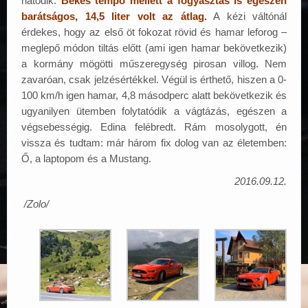
hatodik.
Békés tempó mellett a fogyasztás is egészen
barátságos, 14,5 liter volt az átlag.
A kézi váltónál
érdekes, hogy az első öt fokozat rövid és hamar leforog –
meglepő módon tiltás előtt (ami igen hamar bekövetkezik)
a kormány mögötti műszeregység pirosan villog. Nem
zavaróan, csak jelzésértékkel. Végül is érthető, hiszen a 0-
100 km/h igen hamar, 4,8 másodperc alatt bekövetkezik és
ugyanilyen ütemben folytatódik a vágtázás, egészen a
végsebességig. Edina felébredt. Rám mosolygott, én
vissza és tudtam: már három fix dolog van az életemben:
Ő, a laptopom és a Mustang.
2016.09.12.
/Zolo/