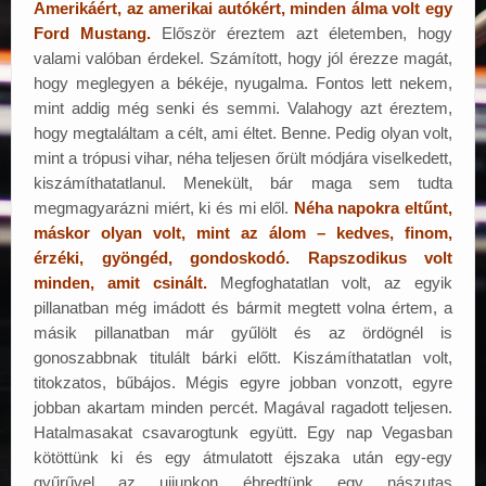
Amerikáért, az amerikai autókért, minden álma volt egy
Ford Mustang.
Először éreztem azt életemben, hogy
valami valóban érdekel. Számított, hogy jól érezze magát,
hogy meglegyen a békéje, nyugalma. Fontos lett nekem,
mint addig még senki és semmi. Valahogy azt éreztem,
hogy megtaláltam a célt, ami éltet. Benne. Pedig olyan volt,
mint a trópusi vihar, néha teljesen őrült módjára viselkedett,
kiszámíthatatlanul. Menekült, bár maga sem tudta
megmagyarázni miért, ki és mi elől.
Néha napokra eltűnt,
máskor olyan volt, mint az álom – kedves, finom,
érzéki, gyöngéd, gondoskodó. Rapszodikus volt
minden, amit csinált.
Megfoghatatlan volt, az egyik
pillanatban még imádott és bármit megtett volna értem, a
másik pillanatban már gyűlölt és az ördögnél is
gonoszabbnak titulált bárki előtt. Kiszámíthatatlan volt,
titokzatos, bűbájos. Mégis egyre jobban vonzott, egyre
jobban akartam minden percét. Magával ragadott teljesen.
Hatalmasakat csavarogtunk együtt. Egy nap Vegasban
kötöttünk ki és egy átmulatott éjszaka után egy-egy
gyűrűvel az ujjunkon ébredtünk egy nászutas