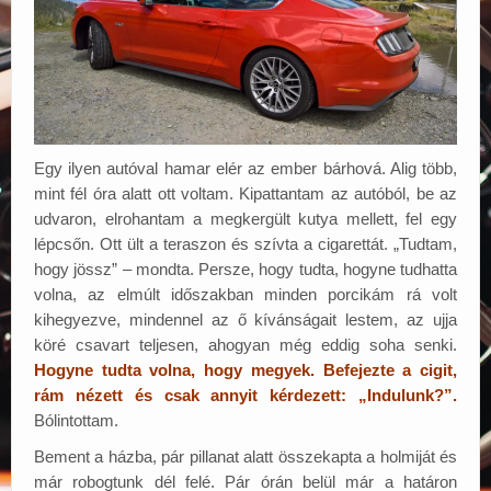
Egy ilyen autóval hamar elér az ember bárhová. Alig több,
mint fél óra alatt ott voltam. Kipattantam az autóból, be az
udvaron, elrohantam a megkergült kutya mellett, fel egy
lépcsőn. Ott ült a teraszon és szívta a cigarettát. „Tudtam,
hogy jössz” – mondta. Persze, hogy tudta, hogyne tudhatta
volna, az elmúlt időszakban minden porcikám rá volt
kihegyezve, mindennel az ő kívánságait lestem, az ujja
köré csavart teljesen, ahogyan még eddig soha senki.
Hogyne tudta volna, hogy megyek. Befejezte a cigit,
rám nézett és csak annyit kérdezett: „Indulunk?”.
Bólintottam.
Bement a házba, pár pillanat alatt összekapta a holmiját és
már robogtunk dél felé. Pár órán belül már a határon