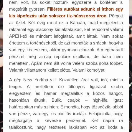
nem volt, ha sokat hoztunk egyszerre a konténer is
megtérült gyorsan.
Filléres autókat adtunk el itthon egy
kis kipofozás után sokszor tíz-hússzoros áron.
Pörgött
az üzlet. Két évig ment ez a Kánaán, majd megjelent a
raktárnál egy alacsony kis aktakukac, két rendőrrel valami
APEH-tól és mindent lefoglaltak, amit láttak. Nem sokat
értettem a történésekből, de azt mondták a srácok, hogyha
van egy kis eszem, akkor gyorsan elhúzok. A megmaradt
pénzzel még aznap repülőre szálltam, de haza nem
mehettem, Apám nem állt volna velem szóba soha többet.
Valamit villantanom kellett előtte. Valami komolyat.
A gép New Yorkba vitt. Közvetlen járat volt, idő, mint a
tenger. A mellettem ülő öltönyös figurával szóba
elegyedtem és hamar megtaláltuk a közös hangot,
hasonlóan éltünk. Bulik, csajok – high-life. Igaz:
határozottan más szinten. Elmondta, hogy tőzsdézik, abból
van pénze, van egy kis pár fős irodája. Felajánlotta, hogy
megforgatja a kevéske pénzemet. Két napra rá
találkoztunk, nagy tetőteres lakásban volt az iroda a