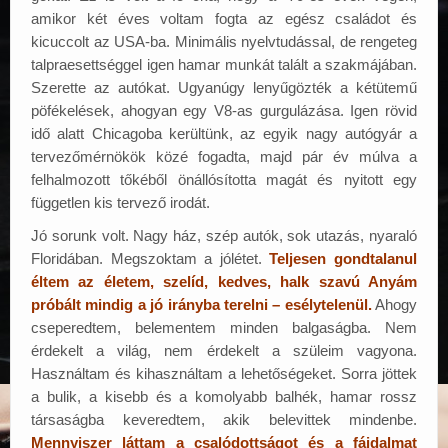
amikor két éves voltam fogta az egész családot és
kicuccolt az USA-ba. Minimális nyelvtudással, de rengeteg
talpraesettséggel igen hamar munkát talált a szakmájában.
Szerette az autókat. Ugyanúgy lenyűgözték a kétütemű
pöfékelések, ahogyan egy V8-as gurgulázása. Igen rövid
idő alatt Chicagoba kerültünk, az egyik nagy autógyár a
tervezőmérnökök közé fogadta, majd pár év múlva a
felhalmozott tőkéből önállósította magát és nyitott egy
független kis tervező irodát.
Jó sorunk volt. Nagy ház, szép autók, sok utazás, nyaraló
Floridában. Megszoktam a jólétet.
Teljesen gondtalanul
éltem az életem, szelíd, kedves, halk szavú Anyám
próbált mindig a jó irányba terelni – esélytelenül.
Ahogy
cseperedtem, belementem minden balgaságba. Nem
érdekelt a világ, nem érdekelt a szüleim vagyona.
Használtam és kihasználtam a lehetőségeket. Sorra jöttek
a bulik, a kisebb és a komolyabb balhék, hamar rossz
társaságba keveredtem, akik belevittek mindenbe.
Mennyiszer láttam a csalódottságot és a fájdalmat