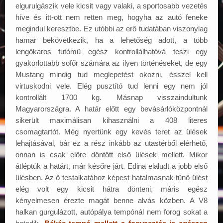
elgurulgászik vele kicsit vagy valaki, a sportosabb vezetés
híve és itt-ott nem retten meg, hogyha az autó feneke
megindul keresztbe. Ez utóbbi az erő tudatában viszonylag
hamar bekövetkezik, ha a lehetőség adott, a több
lengőkaros futómű egész kontrollálhatóvá teszi egy
gyakorlottabb sofőr számára az ilyen történéseket, de egy
Mustang mindig tud meglepetést okozni, ésszel kell
virtuskodni vele. Elég pusztító tud lenni egy nem jól
kontrollált 1700 kg. Másnap visszaindultunk
Magyarországra. A határ előtt egy bevásárlóközpontnál
sikerült maximálisan kihasználni a 408 literes
csomagtartót. Még nyertünk egy kevés teret az ülések
lehajtásával, bár ez a rész inkább az utastérből elérhető,
onnan is csak előre döntött első ülések mellett. Mikor
átléptük a határt, már későre járt. Edina elaludt a jobb első
ülésben. Az ő testalkatához képest hatalmasnak tűnő ülést
elég volt egy kicsit hátra dönteni, máris egész
kényelmesen érezte magát benne alvás közben. A V8
halkan gurgulázott, autópálya tempónál nem forog sokat a