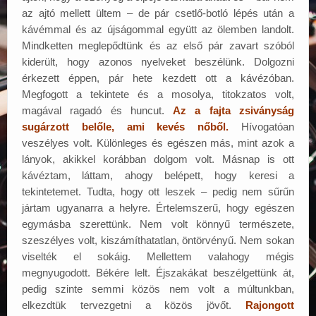
az ajtó mellett ültem – de pár csetlő-botló lépés után a
kávémmal és az újságommal együtt az ölemben landolt.
Mindketten meglepődtünk és az első pár zavart szóból
kiderült, hogy azonos nyelveket beszélünk. Dolgozni
érkezett éppen, pár hete kezdett ott a kávézóban.
Megfogott a tekintete és a mosolya, titokzatos volt,
magával ragadó és huncut.
Az a fajta zsiványság
sugárzott belőle, ami kevés nőből.
Hívogatóan
veszélyes volt. Különleges és egészen más, mint azok a
lányok, akikkel korábban dolgom volt. Másnap is ott
kávéztam, láttam, ahogy belépett, hogy keresi a
tekintetemet. Tudta, hogy ott leszek – pedig nem sűrűn
jártam ugyanarra a helyre. Értelemszerű, hogy egészen
egymásba szerettünk. Nem volt könnyű természete,
szeszélyes volt, kiszámíthatatlan, öntörvényű. Nem sokan
viselték el sokáig. Mellettem valahogy mégis
megnyugodott. Békére lelt. Éjszakákat beszélgettünk át,
pedig szinte semmi közös nem volt a múltunkban,
elkezdtük tervezgetni a közös jövőt.
Rajongott