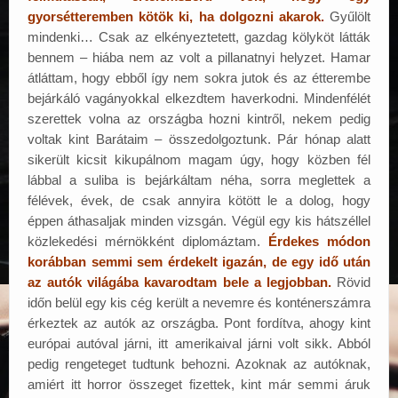
gyorsétteremben kötök ki, ha dolgozni akarok.
Gyűlölt
mindenki… Csak az elkényeztetett, gazdag kölyköt látták
bennem – hiába nem az volt a pillanatnyi helyzet. Hamar
átláttam, hogy ebből így nem sokra jutok és az étterembe
bejárkáló vagányokkal elkezdtem haverkodni. Mindenfélét
szerettek volna az országba hozni kintről, nekem pedig
voltak kint Barátaim – összedolgoztunk. Pár hónap alatt
sikerült kicsit kikupálnom magam úgy, hogy közben fél
lábbal a suliba is bejárkáltam néha, sorra meglettek a
félévek, évek, de csak annyira kötött le a dolog, hogy
éppen áthasaljak minden vizsgán. Végül egy kis hátszéllel
közlekedési mérnökként diplomáztam.
Érdekes módon
korábban semmi sem érdekelt igazán, de egy idő után
az autók világába kavarodtam bele a legjobban.
Rövid
időn belül egy kis cég került a nevemre és konténerszámra
érkeztek az autók az országba. Pont fordítva, ahogy kint
európai autóval járni, itt amerikaival járni volt sikk. Abból
pedig rengeteget tudtunk behozni. Azoknak az autóknak,
amiért itt horror összeget fizettek, kint már semmi áruk