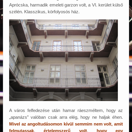
Aprócska, harmadik emeleti garzon volt, a VI. kerület külső
szélén. Klasszikus, körfolyosós ház.
A város felfedezése után hamar ráeszméltem, hogy az
„apanázs” valóban csak arra elég, hogy ne haljak éhen.
Mivel az angoltudásomon kívül semmim nem volt, amit
felmutassak, értelemszerű volt, hogy egy