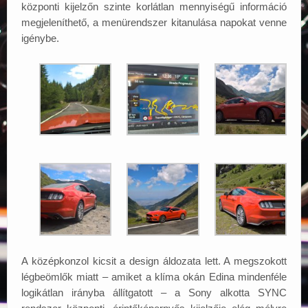
központi kijelzőn szinte korlátlan mennyiségű információ
megjeleníthető, a menürendszer kitanulása napokat venne
igénybe.
A középkonzol kicsit a design áldozata lett. A megszokott
légbeömlők miatt – amiket a klíma okán Edina mindenféle
logikátlan irányba állítgatott – a Sony alkotta SYNC