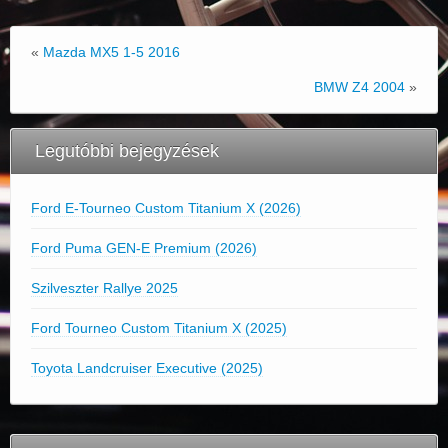
«
Mazda MX5 1-5 2016
BMW Z4 2004
»
Legutóbbi bejegyzések
Ford E-Tourneo Custom Titanium X (2026)
Ford Puma GEN-E Premium (2026)
Szilveszter Rallye 2025
Ford Tourneo Custom Titanium X (2025)
Toyota Landcruiser Executive (2025)