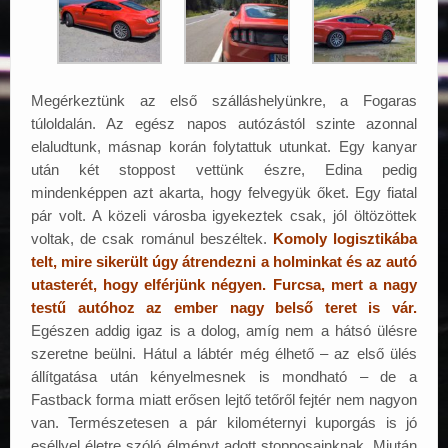
Megérkeztünk az első szálláshelyünkre, a Fogaras
túloldalán. Az egész napos autózástól szinte azonnal
elaludtunk, másnap korán folytattuk utunkat. Egy kanyar
után két stoppost vettünk észre, Edina pedig
mindenképpen azt akarta, hogy felvegyük őket. Egy fiatal
pár volt. A közeli városba igyekeztek csak, jól öltözöttek
voltak, de csak románul beszéltek.
Komoly logisztikába
telt, mire sikerült úgy átrendezni a holminkat és az autó
utasterét, hogy elférjünk négyen. Furcsa, mert a nagy
testű autóhoz az ember nagy belső teret is vár.
Egészen addig igaz is a dolog, amíg nem a hátsó ülésre
szeretne beülni. Hátul a lábtér még élhető – az első ülés
állítgatása után kényelmesnek is mondható – de a
Fastback forma miatt erősen lejtő tetőről fejtér nem nagyon
van. Természetesen a pár kilométernyi kuporgás is jó
eséllyel életre szóló élményt adott stopposainknak. Miután