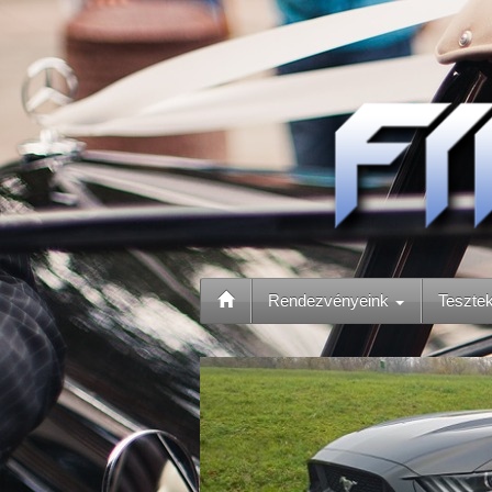
Rendezvényeink
Teszte