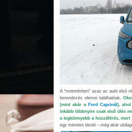
A “motortérben” azaz az autó első r
berendezés elemei találhatóak.
Oko
(mint akár a
Ford Caprinál
), aho
inkább többnyire csak első ülés m
a legkönnyebb a hozzáférés, mert 
egy méretes tároló – még akár utólag