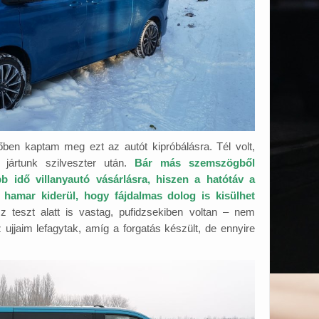
őben kaptam meg ezt az autót kipróbálásra. Tél volt,
jártunk szilveszter után.
Bár más szemszögből
bb idő villanyautó vásárlásra, hiszen a hatótáv a
amar kiderül, hogy fájdalmas dolog is kisülhet
 teszt alatt is vastag, pufidzsekiben voltan – nem
z ujjaim lefagytak, amíg a forgatás készült, de ennyire