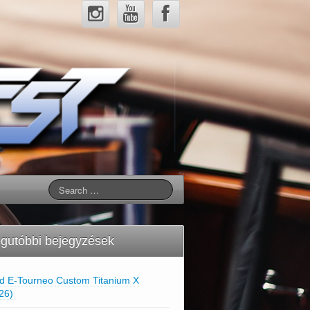
gutóbbi bejegyzések
d E-Tourneo Custom Titanium X
26)