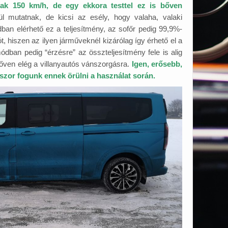
ak 150 km/h, de egy ekkora testtel ez is bőven
mutatnak, de kicsi az esély, hogy valaha, valaki
ban elérhető ez a teljesítmény, az sofőr pedig 99,9%-
 hiszen az ilyen járműveknél kizárólag így érhető el a
ban pedig “érzésre” az összteljesítmény fele is alig
 bőven elég a villanyautós vánszorgásra.
Igen, erősebb,
kszor fogunk ennek örülni a használat során.