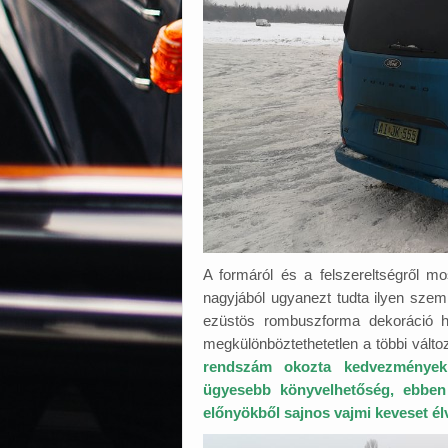
A formáról és a felszereltségről 
nagyjából ugyanezt tudta ilyen szemp
ezüstös rombuszforma dekoráció h
megkülönböztethetetlen a többi változ
rendszám okozta kedvezmények
ügyesebb könyvelhetőség, ebben
előnyökből sajnos vajmi keveset él