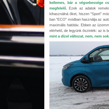
kellemes, bár a végsebessége cs
megfelelő.
Ezek az adatok remekül 
kihasználná őket, hiszen “Sport” mód
ban “ECO” módban használja az autót,
maximális hatótáv. Ebben az üzemmód
elérhető, de legyünk őszinték: az is
mint a dízel változat, nem, nem so