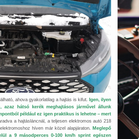
lálható, ahova gyakorlatilag a hajtás is kifut.
Igen, ilyen
azaz hátsó kerék meghajtásos járművel állunk
ontból például ez igen praktikus is lehetne – mert
radva a hajtásláncnál, a teljesen elektromos autó 218
elektromoshoz híven már közel alapjáraton.
Meglepő
elül a 9 másodperces 0-100 km/h sprint egészen