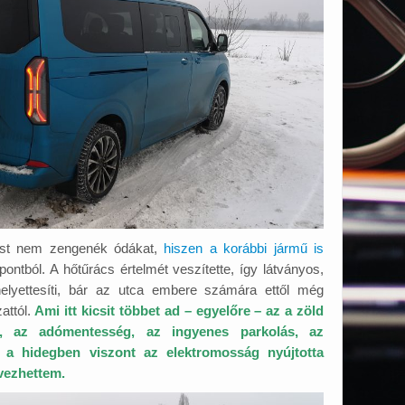
most nem zengenék ódákat,
hiszen a korábbi jármű is
ontból. A hőtűrács értelmét veszítette, így látványos,
elyettesíti, bár az utca embere számára ettől még
attól.
Ami itt kicsit többet ad – egyelőre – az a zöld
, az adómentesség, az ingyenes parkolás, az
 a hidegben viszont az elektromosság nyújtotta
vezhettem.