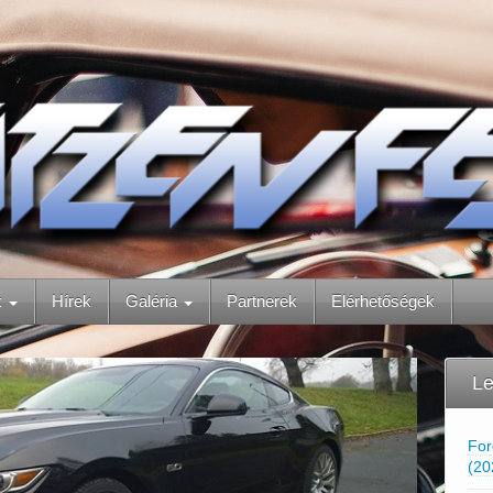
k
Hírek
Galéria
Partnerek
Elérhetőségek
Le
For
(20