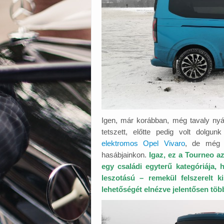
Igen, már korábban, még tavaly n
tetszett, előtte pedig volt dolgun
elektromos Opel Vivaro
, de mé
hasábjainkon.
Igaz, ez a Tourneo a
egy családi egyterű kategóriája,
leszotású – remekül felszerelt k
lehetőségét elnézve jelentősen töb