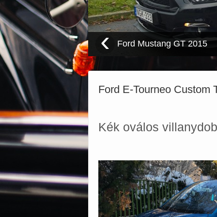
‹
Porsche 944 S2 Targa 19
Ford E-Tourneo Custom T
Kék oválos villanydo