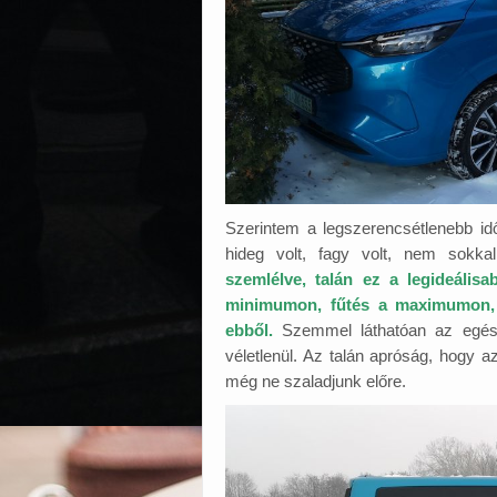
Szerintem a legszerencsétlenebb id
hideg volt, fagy volt, nem sokkal 
szemlélve, talán ez a legideálisa
minimumon, fűtés a maximumon, h
ebből.
Szemmel láthatóan az egész
véletlenül. Az talán apróság, hogy a
még ne szaladjunk előre.