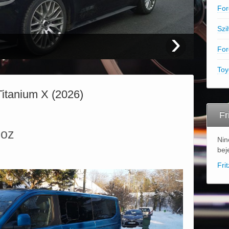
For
Szi
›
89
For
Toy
itanium X (2026)
Fr
boz
Nin
bej
Fri