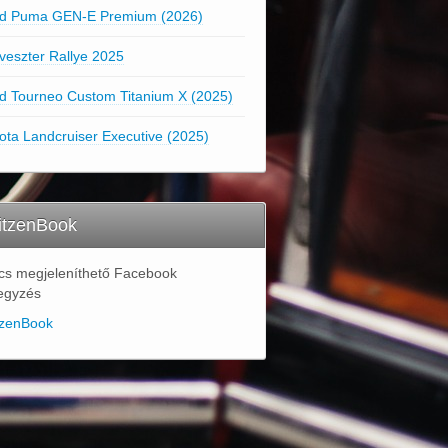
d Puma GEN-E Premium (2026)
lveszter Rallye 2025
d Tourneo Custom Titanium X (2025)
ota Landcruiser Executive (2025)
itzenBook
cs megjeleníthető Facebook
egyzés
tzenBook