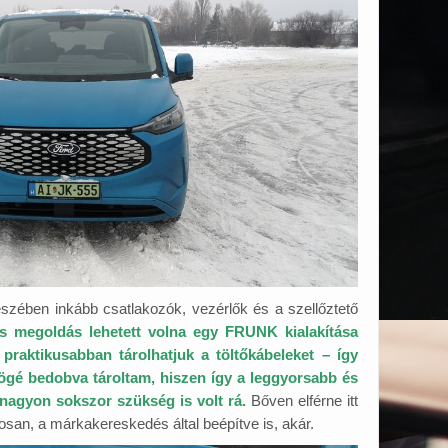
észében inkább csatlakozók, vezérlők és a szellőztető
s megoldás lehetett volna egy FRUNK kialakítása
l praktikusabban tárolhatjuk a töltőkábeleket – így
ögé bedobva tároltam, hiszen így a leggyorsabb és
nagyon sokszor szükség is volt rá.
Bőven elférne itt
osan, a márkakereskedés által beépítve is, akár.