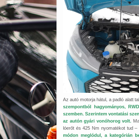
Az autó motorja hátul, a padló alatt ta
szempontból hagyományos, RWD, 
szemben. Szerintem vontatási szemp
az autón gyári vonóhorog volt.
Ma
lóerőt és 425 Nm nyomatékot tud – 
módon meglódul, a kategórián b