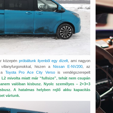
yár közepén
próbáltunk ilyenből egy dízelt
, ami nagyon
k villanyfurgonokkal, hiszen a
Nissan E-NV200
, az
g a
Toyota Pro Ace City Verso
is vendégszerepelt
z L2 mivolta miatt már “fullsize”, tehát nem csupán
 hanem valóban kisbusz. Nyolc személyes – 2+3+3
isbusz. A hatalmas helyben rejlő akku kapacitás
bet vártunk.