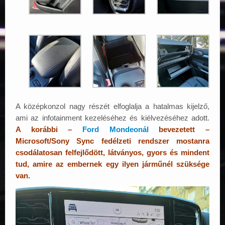
A középkonzol nagy részét elfoglalja a hatalmas kijelző,
ami az infotainment kezeléséhez és kiélvezéséhez adott.
A korábbi –
Ford Mondeonál
bevezetett –
Microsoft/Sony Sync fedélzeti rendszer mostanra
csodálatosan felfejlődött, látványos, gyors és mindent
tud, amire az embernek egy ilyen járműnél szüksége
van.