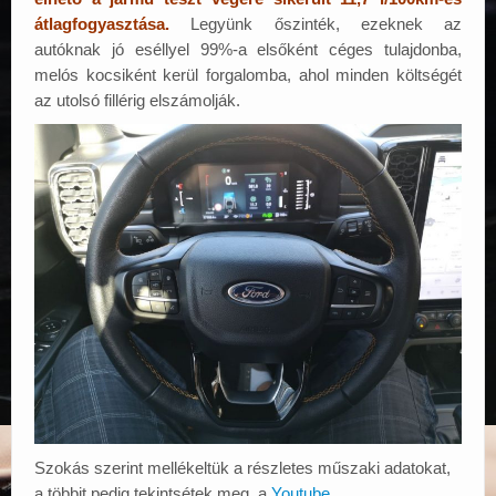
átlagfogyasztása.
Legyünk őszinték, ezeknek az
autóknak jó eséllyel 99%-a elsőként céges tulajdonba,
melós kocsiként kerül forgalomba, ahol minden költségét
az utolsó fillérig elszámolják.
Szokás szerint mellékeltük a részletes műszaki adatokat,
a többit pedig tekintsétek meg a
Youtube