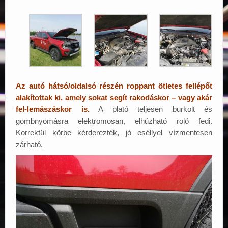
Az autó hátsó/oldalsó részén roppant ötletes fellépőt
alakítottak ki, amely sokat segít rakodáskor – vagy akár
fel-lemászáskor is.
A plató teljesen burkolt és
gombnyomásra elektromosan, elhúzható roló fedi.
Korrektül körbe kérderezték, jó eséllyel vízmentesen
zárható.