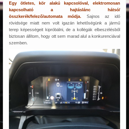
Egy ötletes, kör alakú kapcsolóval, elektromosan
kapcsolható a hajtáslánc hátsó/
összkerék/felező/automata módja.
Sajnos az idő
rövidsége miatt nem volt igazán lehetőségünk a jármű
terep képességeit kipróbálni, de a kollégák elbeszélésből
biztosan állítom, hogy ott sem marad alul a konkurenciával
szemben.