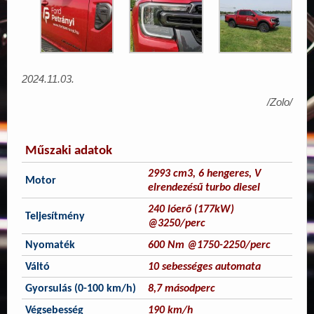
2024.11.03.
/Zolo/
Műszaki adatok
2993 cm3, 6 hengeres, V
Motor
elrendezésű turbo diesel
240 lóerő (177kW)
Teljesítmény
@3250/perc
Nyomaték
600 Nm @1750-2250/perc
Váltó
10 sebességes automata
Gyorsulás (0-100 km/h)
8,7 másodperc
Végsebesség
190 km/h