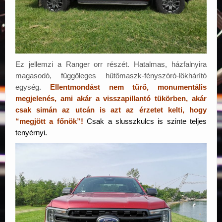
Ez jellemzi a Ranger orr részét. Hatalmas, házfalnyira
magasodó, függőleges hűtőmaszk-fényszóró-lökhárító
egység.
Ellentmondást nem tűrő, monumentális
megjelenés, ami akár a visszapillantó tükörben, akár
csak simán az utcán is azt az érzetet kelti, hogy
“megjött a főnök”!
Csak a slusszkulcs is szinte teljes
tenyérnyi.