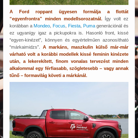
A Ford roppant ügyesen formálja a flottát
“egyenfrontra” minden modellsorozatnál.
Így volt ez
korábban a
Mondeo
,
Focus
,
Fiesta
,
Puma
generációnál és
ez ugyanígy igaz a pickupokra is. Hasonló front, kissé
“egyen-kinézet”, könnyen és egyértelműen azonosítható
“márkaimidzs”.
A markáns, maszkulin külső már-már
várható volt a korábbi modellek kissé feminin kinézete
után, a lekerekített, finom vonalas tervezést minden
alkalommal egy férfiasabb, szögletesebb – vagy annak
tűnő – formavilág követi a márkánál.