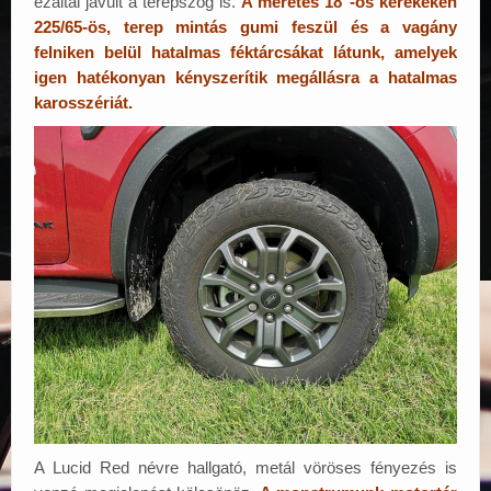
ezáltal javult a terepszög is.
A méretes 18″-os kerekeken
225/65-ös, terep mintás gumi feszül és a vagány
felniken belül hatalmas féktárcsákat látunk, amelyek
igen hatékonyan kényszerítik megállásra a hatalmas
karosszériát.
A Lucid Red névre hallgató, metál vöröses fényezés is