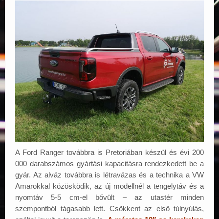
A Ford Ranger továbbra is Pretoriában készül és évi 200
000 darabszámos gyártási kapacitásra rendezkedett be a
gyár. Az alváz továbbra is létravázas és a technika a VW
Amarokkal közösködik, az új modellnél a tengelytáv és a
nyomtáv 5-5 cm-el bővült – az utastér minden
szempontból tágasabb lett. Csökkent az első túlnyúlás,