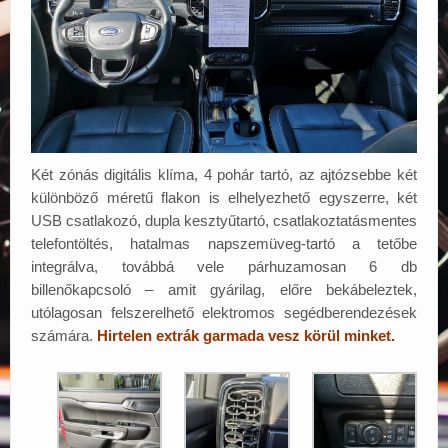
Két zónás digitális klíma, 4 pohár tartó, az ajtózsebbe két
különböző méretű flakon is elhelyezhető egyszerre, két
USB csatlakozó, dupla kesztyűtartó, csatlakoztatásmentes
telefontöltés, hatalmas napszemüveg-tartó a tetőbe
integrálva, továbbá vele párhuzamosan 6 db
billenőkapcsoló – amit gyárilag, előre bekábeleztek,
utólagosan felszerelhető elektromos segédberendezések
számára.
Hirtelen extrák garmada vesz körül minket.