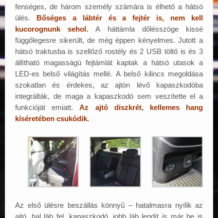
fenséges, de három személy számára is élhető a hátsó
ülés.
Bőséges a lábtér és a fejtér is, nem kell
kucorognunk sehol.
A háttámla dőlésszöge kissé
függőlegesre sikerült, de még éppen kényelmes. Jutott a
hátsó traktusba is szellőző rostély és 2 USB töltő is és 3
állítható magasságú fejtámlát kaptak a hátsó utasok a
LED-es belső világítás mellé. A belső kilincs megoldása
szokatlan és érdekes, az ajtón lévő kapaszkodóba
integrálták, de maga a kapaszkodó sem veszítette el a
funkcióját emiatt.
Az ajtó diszkrét, kellemes hang
kíséretében csukódik.
Az első ülésre beszállás könnyű – hatalmasra nyílik az
ajtó, bal láb fel, kapaszkodó, jobb láb lendít is már be is