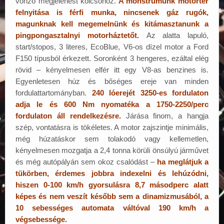
vonzó megjelenést kölcsönöz.
A monstrumunk motortér
felnyitása is férfi munka, nincsenek gáz rugók,
magunknak kell megemelnünk és kitámasztanunk a
pingpongasztalnyi motorháztetőt.
Az alatta lapuló,
start/stopos, 3 literes, EcoBlue, V6-os dízel motor a Ford
F150 típusból érkezett. Soronként 3 hengeres, ezáltal elég
rövid – kényelmesen elfér itt egy V8-as benzines is.
Egyenletesen húz és bőséges ereje van minden
fordulattartományban.
240 lóerejét 3250-es fordulaton
adja le és 600 Nm nyomatéka a 1750-2250/perc
fordulaton áll rendelkezésre.
Járása finom, a hangja
szép, vontatásra is tökéletes. A motor zajszintje minimális,
még húzatáskor sem tolakodó vagy kellemetlen,
kényelmesen mozgatja a 2,4 tonna körüli önsúlyú járművet
és még autópályán sem okoz csalódást –
ha meglátjuk a
tükörben, érdemes jobbra indexelni és lehúzódni,
hiszen 0-100 km/h gyorsulásra 8,7 másodperc alatt
képes és nem veszít később sem a dinamizmusából, a
10 sebességes automata váltóval 190 km/h a
végsebessége.