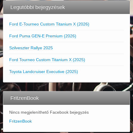
Legutóbbi bejegyzések
Ford E-Tourneo Custom Titanium X (2026)
Ford Puma GEN-E Premium (2026)
Szilveszter Rallye 2025
Ford Tourneo Custom Titanium X (2025)
Toyota Landcruiser Executive (2025)
FritzenBook
Nincs megjeleníthető Facebook bejegyzés
FritzenBook