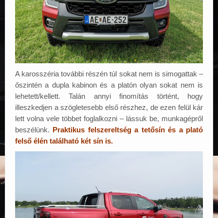
A karosszéria további részén túl sokat nem is simogattak –
őszintén a dupla kabinon és a platón olyan sokat nem is
lehetett/kellett. Talán annyi finomítás történt, hogy
illeszkedjen a szögletesebb első részhez, de ezen felül kár
lett volna vele többet foglalkozni – lássuk be, munkagépről
beszélünk.
Praktikus felszereltség a tetősín és a plató
felső élén található két sín is.