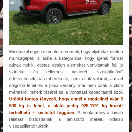
Mindezzel együtt szerintem örömteli, hogy eljutottak ezek a
munkagépek is abba a kategóriába, hogy igenis formát
adnak nekik, ötletes design elemeket vonultatnak fel, jó
színeket és kellemes utasteret, “szolgáltatást”
értékesítenek az embereknek, nem csak valamit, amivel
dolgozni lehet és a piaci verseny már nem csak a plató
méretéről, teherbírásáról és a vontatási kapacitásról szól.
Utóbbi fontos tényező, hogy ennél a modellnél akár 3
500 kg is lehet, a plató pedig 925-1191 kg között
terhelhető – kiviteltől függően.
A vontatmányra kiváló
rálátást biztosítanak a teniszütő méretű oldalsó
visszapillantó tükrök.