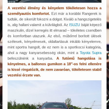
A vezetési élmény és kényelem tökéletesen hozza a
személyautós komfortot.
Ezt már a korábbi Rangerek is
tudták, de sikerült fokozni a dolgot. Kiváló a hangszigetelés
is, alig hallani valamit a külvilágból. Az
ISUZU
báját képező
maszkulin, dízel kerregés itt elmarad – tökéletes csendben
és komfortban utazunk. Az első, műbőrrel borított ülések
szélesek, kényelmesek, oldaltartásuk inkább kényelemre,
mint sportra hangolt, de ez nem is a sportkocsi kategória,
ahol a nagy kanyarsebesség okán, mint a
Toyota Supra
befeszülnénk a kanyarba.
A futómű hangolása is
kényelmes, a ballonos gumikon a 18″-os felni ellenére
is kissé ringatózik, de nem zavaróan, tökéletesen stabil
vezetési érzete van.