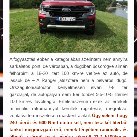
A fogyasztás ebben a kategóriában szerintem nem annyira
sarkalatos pont, de városban, a dugóban ücsörögve simán
felhörpinti a 18-20 litert 100 km-re vetítve az autó, de
lássuk be – A Ranger játszótere nem a belvárosi dugó.
Országúton/autóúton kényelmesen elvan 7-8 liter
gázolajjal, de autópályán sem kér többet 9,5-10-5 liternél
100 km-es távolságra. Értelemszerűen ezek az értékek
minimális rakománnyal kerültek rögzítésre, megrakva,
vontatva természetesen másként alakul.
Úgy vélem, hogy
240 lóerőt és 600 Nm-t etetni kell, nem lesz két literből
tankot megmozgató erő, ennek fényében racionális és
élhető a jármű teszt végére sikerült 11,7 l/100km-es