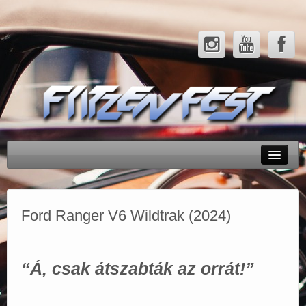
Rendezvényeink
Tesztek
Ford Ranger V6 Wildtrak (2024)
Hírek
Galéria
“Á, csak átszabták az orrát!”
Partnerek