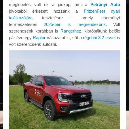
meglepetés volt ez a pickup, ami a
Petrányi Autó
jóvoltából érkezett hozzánk a
FritzenFest nyári
találkozójára
, tesztelésre – amely eseményt
természetesen
2025-ben is megrendezünk
. Volt
szerencsénk korábban is
Rangerhez
, kipróbáltunk belőle
pár éve egy
Raptor
változatot is, sőt a
régebbi 3,2-essel
is
volt szerencsénk autózni.