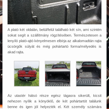
A plató két oldalán, belül/felül található két sín, ami szintén
sokat segít a szállítmány rögzítésében. Természetesen a
lenyíló plató-ajtó kényelmesen elbírja az alkalomadtán rajta
ücsörgők súlyát és még pohártartó forma/mélyedés is
akad rajta.
Az utastér hátsó része egész tágasra sikerült, kicsit
nehezen nyílik a könyöklő, de két pohártartót találunk
benne és igen jól helyezték el. Két személy számára