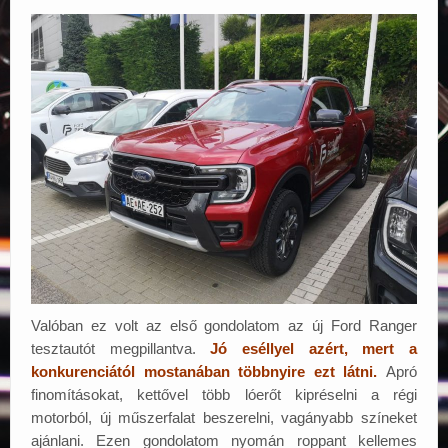
Elérhetőségek
Valóban ez volt az első gondolatom az új Ford Ranger
tesztautót megpillantva.
Jó eséllyel azért, mert a
konkurenciától mostanában többnyire ezt látni.
Apró
finomításokat, kettővel több lóerőt kipréselni a régi
motorból, új műszerfalat beszerelni, vagányabb színeket
ajánlani. Ezen gondolatom nyomán roppant kellemes