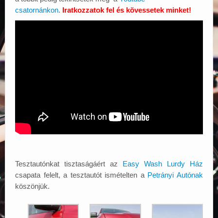
csatornánkon
.
Iratkozzatok fel és kövessetek minket!
Tesztautónkat tisztaságáért az
Easy Wash Lurdy Ház
csapata felelt, a tesztautót ismételten a
Petrányi Autónak
köszönjük.