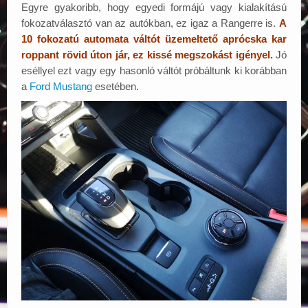
Egyre gyakoribb, hogy egyedi formájú vagy kialakítású
fokozatválasztó van az autókban, ez igaz a Rangerre is.
A
10 fokozatú automata váltót üzemeltető aprócska kar
roppant rövid úton jár, ez kissé megszokást igényel.
Jó
eséllyel ezt vagy egy hasonló váltót próbáltunk ki korábban
a
Ford Mustang
esetében.