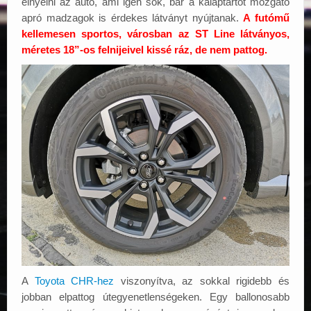
elnyelni az autó, ami igen sok, bár a kalaptartót mozgató
apró madzagok is érdekes látványt nyújtanak.
A futómű
kellemesen sportos, városban az ST Line látványos,
méretes 18”-os felnijeivel kissé ráz, de nem pattog.
A
Toyota CHR-hez
viszonyítva, az sokkal rigidebb és
jobban elpattog útegyenetlenségeken. Egy ballonosabb