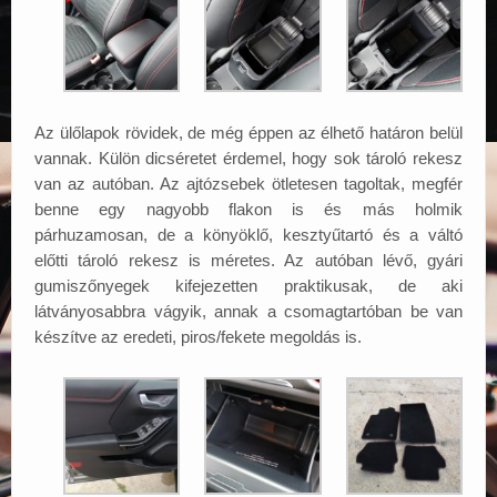
Az ülőlapok rövidek, de még éppen az élhető határon belül
vannak. Külön dicséretet érdemel, hogy sok tároló rekesz
van az autóban. Az ajtózsebek ötletesen tagoltak, megfér
benne egy nagyobb flakon is és más holmik
párhuzamosan, de a könyöklő, kesztyűtartó és a váltó
előtti tároló rekesz is méretes. Az autóban lévő, gyári
gumiszőnyegek kifejezetten praktikusak, de aki
látványosabbra vágyik, annak a csomagtartóban be van
készítve az eredeti, piros/fekete megoldás is.