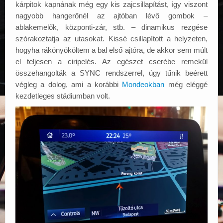
kárpitok kapnának még egy kis zajcsillapítást, így viszont
nagyobb hangerőnél az ajtóban lévő gombok –
ablakemelők, központi-zár, stb. – dinamikus rezgése
szórakoztatja az utasokat. Kissé csillapított a helyzeten,
hogyha rákönyököltem a bal első ajtóra, de akkor sem múlt
el teljesen a ciripelés. Az egészet cserébe remekül
összehangolták a SYNC rendszerrel, úgy tűnik beérett
végleg a dolog, ami a korábbi
Mondeokban
még eléggé
kezdetleges stádiumban volt.