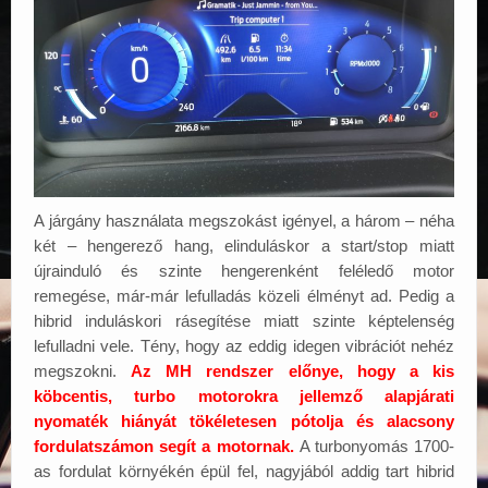
A járgány használata megszokást igényel, a három – néha
két – hengerező hang, elinduláskor a start/stop miatt
újrainduló és szinte hengerenként feléledő motor
remegése, már-már lefulladás közeli élményt ad. Pedig a
hibrid induláskori rásegítése miatt szinte képtelenség
lefulladni vele. Tény, hogy az eddig idegen vibrációt nehéz
megszokni.
Az MH rendszer előnye, hogy a kis
köbcentis, turbo motorokra jellemző alapjárati
nyomaték hiányát tökéletesen pótolja és alacsony
fordulatszámon segít a motornak.
A turbonyomás 1700-
as fordulat környékén épül fel, nagyjából addig tart hibrid