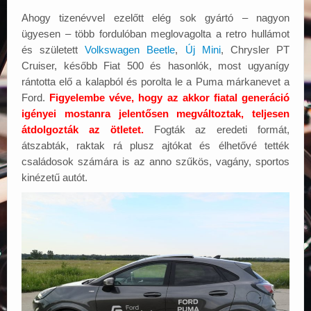
Ahogy tizenévvel ezelőtt elég sok gyártó – nagyon
ügyesen – több fordulóban meglovagolta a retro hullámot
és született
Volkswagen Beetle
,
Új Mini
, Chrysler PT
Cruiser, később Fiat 500 és hasonlók, most ugyanígy
rántotta elő a kalapból és porolta le a Puma márkanevet a
Ford.
Figyelembe véve, hogy az akkor fiatal generáció
igényei mostanra jelentősen megváltoztak, teljesen
átdolgozták az ötletet.
Fogták az eredeti formát,
átszabták, raktak rá plusz ajtókat és élhetővé tették
családosok számára is az anno szűkös, vagány, sportos
kinézetű autót.