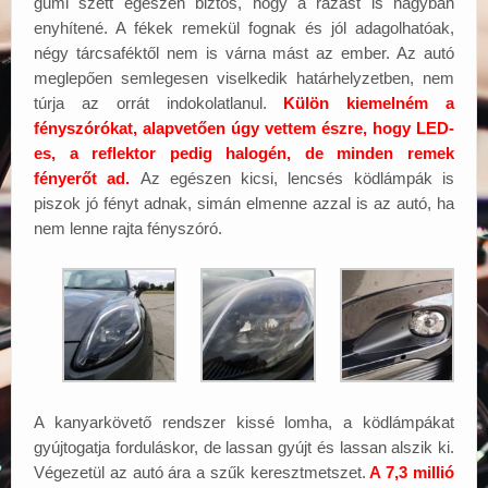
gumi szett egészen biztos, hogy a rázást is nagyban
enyhítené. A fékek remekül fognak és jól adagolhatóak,
négy tárcsaféktől nem is várna mást az ember. Az autó
meglepően semlegesen viselkedik határhelyzetben, nem
túrja az orrát indokolatlanul.
Külön kiemelném a
fényszórókat, alapvetően úgy vettem észre, hogy LED-
es, a reflektor pedig halogén, de minden remek
fényerőt ad.
Az egészen kicsi, lencsés ködlámpák is
piszok jó fényt adnak, simán elmenne azzal is az autó, ha
nem lenne rajta fényszóró.
A kanyarkövető rendszer kissé lomha, a ködlámpákat
gyújtogatja forduláskor, de lassan gyújt és lassan alszik ki.
Végezetül az autó ára a szűk keresztmetszet.
A 7,3 millió