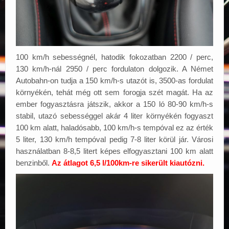
100 km/h sebességnél, hatodik fokozatban 2200 / perc,
130 km/h-nál 2950 / perc fordulaton dolgozik. A Német
Autobahn-on tudja a 150 km/h-s utazót is, 3500-as fordulat
környékén, tehát még ott sem forogja szét magát. Ha az
ember fogyasztásra játszik, akkor a 150 ló 80-90 km/h-s
stabil, utazó sebességgel akár 4 liter környékén fogyaszt
100 km alatt, haladósabb, 100 km/h-s tempóval ez az érték
5 liter, 130 km/h tempóval pedig 7-8 liter körül jár. Városi
használatban 8-8,5 litert képes elfogyasztani 100 km alatt
benzinből.
Az átlagot 6,5 l/100km-re sikerült kiautózni.