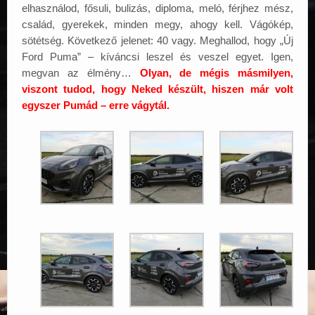
elhasználod, fősuli, bulizás, diploma, meló, férjhez mész,
család, gyerekek, minden megy, ahogy kell. Vágókép,
sötétség. Következő jelenet: 40 vagy. Meghallod, hogy „Új
Ford Puma” – kíváncsi leszel és veszel egyet. Igen,
megvan az élmény…
Olyan, de mégis másmilyen,
viszont tudod, hogy Neked készült, hiszen már volt
egyszer Pumád – erre vágytál.