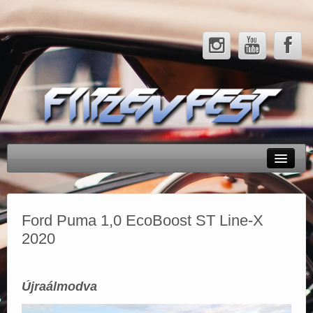
Rendezvényeink
Tesztek
Ford Puma 1,0 EcoBoost ST Line-X
2020
Hírek
Galéria
Újraálmodva
Partnerek