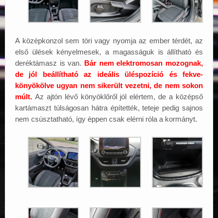
A középkonzol sem töri vagy nyomja az ember térdét, az
első ülések kényelmesek, a magasságuk is állítható és
deréktámasz is van.
Bár nem elektromosan mozognak,
de jól beállítható az ideális üléspozíció és fekve-
könyökölve ugyan nem sikerült vezetni, de nem sokon
múlt.
Az ajtón lévő könyöklőről jól elértem, de a középső
kartámaszt túlságosan hátra építették, teteje pedig sajnos
nem csúsztatható, így éppen csak elérni róla a kormányt.