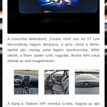
A műszerfal áttekinthető, „Fordos rend” van. Az ST Line
felszereltség nagyon látványos, a piros cérna a bőrön,
lapított aljú, vastag, puha fogású sportkormány, félbőr
ülések, a finom spoiler szett, nagyobb, divatos felni sokat
dobnak az autó megjelenésén.
A Bang & Olufsen HiFi remekül szólna, hogyha az ajtó