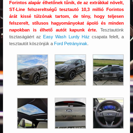
Forintos alapár élhetőnek tűnik, de az extrákkal növelt,
ST-Line felszereltségű tesztautó 10,3 millió Forintos
árát kissé túlzónak tartom, de tény, hogy teljesen
felszerelt, stílusos hagyományokat ápoló és minden
napokban is élhető autót kapunk érte.
Tesztautónk
tisztaságáért az
Easy Wash Lurdy Ház
csapata felelt, a
tesztautót köszönjük a
Ford Petrányinak
.