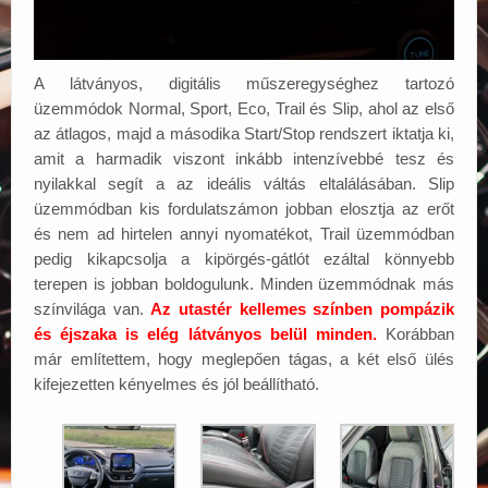
A látványos, digitális műszeregységhez tartozó
üzemmódok Normal, Sport, Eco, Trail és Slip, ahol az első
az átlagos, majd a másodika Start/Stop rendszert iktatja ki,
amit a harmadik viszont inkább intenzívebbé tesz és
nyilakkal segít a az ideális váltás eltalálásában. Slip
üzemmódban kis fordulatszámon jobban elosztja az erőt
és nem ad hirtelen annyi nyomatékot, Trail üzemmódban
pedig kikapcsolja a kipörgés-gátlót ezáltal könnyebb
terepen is jobban boldogulunk. Minden üzemmódnak más
színvilága van.
Az utastér kellemes színben pompázik
és éjszaka is elég látványos belül minden.
Korábban
már említettem, hogy meglepően tágas, a két első ülés
kifejezetten kényelmes és jól beállítható.