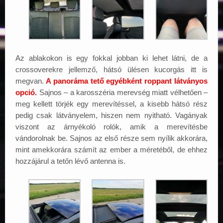
Az ablakokon is egy fokkal jobban ki lehet látni, de a
crossoverekre jellemző, hátsó ülésen kucorgás itt is
megvan.
A panoráma tető egyébként roppant látványos
opció.
Sajnos – a karosszéria merevség miatt vélhetően –
meg kellett törjék egy merevítéssel, a kisebb hátsó rész
pedig csak látványelem, hiszen nem nyitható. Vagányak
viszont az árnyékoló rolók, amik a merevítésbe
vándorolnak be. Sajnos az első része sem nyílik akkorára,
mint amekkorára számít az ember a méretéből, de ehhez
hozzájárul a tetőn lévő antenna is.