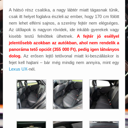
A hátsó rész csalóka, a nagy lábtér miatt tágasnak tűnik,
csak itt helyet foglalva észleli az ember, hogy 170 cm fölött
nem lehet elférni sajnos, a szerény fejtér nem elégséges.
Az ülőlapok is nagyon rövidek, ide inkább gyerekek vagy
kisebb testű felnőttek ülhetnek.
A fejtér jó eséllyel
jelentősebb azokban az autókban, ahol nem rendelik a
panoráma tető opciót (355 000 Ft), pedig igen látványos
dolog.
Az erősen lejtő tetővonal miatt ki-beszálláskor is
fejet kell hajtani – bár még mindig nem annyira, mint egy
Lexus UX
-nél.