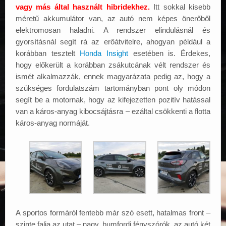
vagy más által használt hibridekhez.
Itt sokkal kisebb
méretű akkumulátor van, az autó nem képes önerőből
elektromosan haladni. A rendszer elindulásnál és
gyorsításnál segít rá az erőátvitelre, ahogyan például a
korábban tesztelt
Honda Insight
esetében is. Érdekes,
hogy előkerült a korábban zsákutcának vélt rendszer és
ismét alkalmazzák, ennek magyarázata pedig az, hogy a
szükséges fordulatszám tartományban pont oly módon
segít be a motornak, hogy az kifejezetten pozitív hatással
van a káros-anyag kibocsájtásra – ezáltal csökkenti a flotta
káros-anyag normáját.
A sportos formáról fentebb már szó esett, hatalmas front –
szinte falja az utat – nagy, bumfordi fényszórók, az autó két