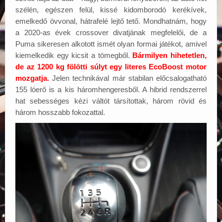
szélén, egészen felül, kissé kidomborodó kerékívek,
emelkedő övvonal, hátrafelé lejtő tető. Mondhatnám, hogy
a 2020-as évek crossover divatjának megfelelői, de a
Puma sikeresen alkotott ismét olyan formai játékot, amivel
kiemelkedik egy kicsit a tömegből.
Bármilyen hihetetlen,
de az 1200 kg fölötti súlyt egy literes EcoBoost motor
mozgatja.
Jelen technikával már stabilan előcsalogatható
155 lóerő is a kis háromhengeresből. A hibrid rendszerrel
hat sebességes kézi váltót társítottak, három rövid és
három hosszabb fokozattal.