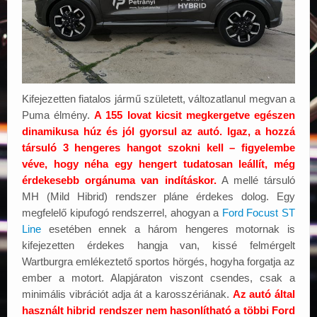
Kifejezetten fiatalos jármű született, változatlanul megvan a
Puma élmény.
A 155 lovat kicsit megkergetve egészen
dinamikusa húz és jól gyorsul az autó. Igaz, a hozzá
társuló 3 hengeres hangot szokni kell – figyelembe
véve, hogy néha egy hengert tudatosan leállít, még
érdekesebb orgánuma van indításkor.
A mellé társuló
MH (Mild Hibrid) rendszer pláne érdekes dolog. Egy
megfelelő kipufogó rendszerrel, ahogyan a
Ford Focust ST
Line
esetében ennek a három hengeres motornak is
kifejezetten érdekes hangja van, kissé felmérgelt
Wartburgra emlékeztető sportos hörgés, hogyha forgatja az
ember a motort. Alapjáraton viszont csendes, csak a
minimális vibrációt adja át a karosszériának.
Az autó által
használt hibrid rendszer nem hasonlítható a többi Ford