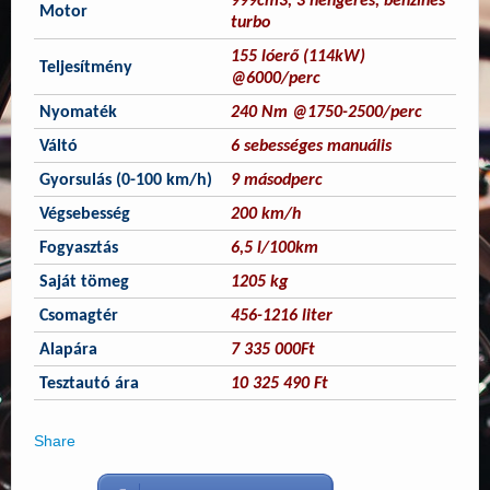
999cm3, 3 hengeres, benzines
Motor
turbo
155 lóerő (114kW)
Teljesítmény
@6000/perc
Nyomaték
240 Nm @1750-2500/perc
Váltó
6 sebességes manuális
Gyorsulás (0-100 km/h)
9 másodperc
Végsebesség
200 km/h
Fogyasztás
6,5 l/100km
Saját tömeg
1205 kg
Csomagtér
456-1216 liter
Alapára
7 335 000Ft
Tesztautó ára
10 325 490 Ft
Share