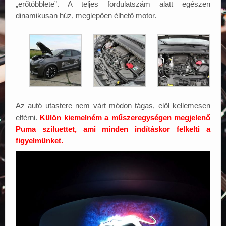
„erőtöbblete”. A teljes fordulatszám alatt egészen
dinamikusan húz, meglepően élhető motor.
Az autó utastere nem várt módon tágas, elől kellemesen
elférni.
Külön kiemelném a műszeregységen megjelenő
Puma sziluettet, ami minden indításkor felkelti a
figyelmünket.