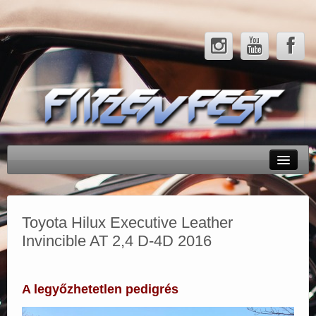
Rendezvényeink
Tesztek
Toyota Hilux Executive Leather
Invincible AT 2,4 D-4D 2016
Hírek
Galéria
A legyőzhetetlen pedigrés
Partnerek