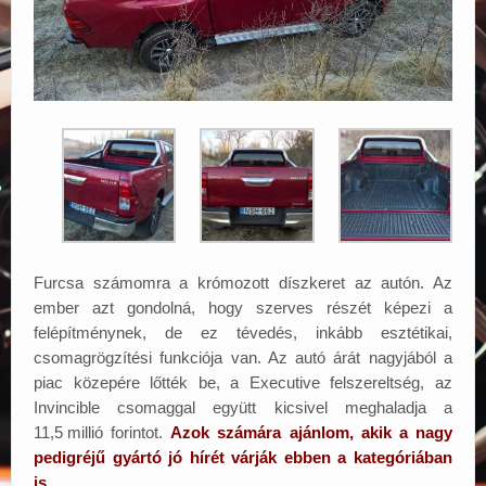
Furcsa számomra a krómozott díszkeret az autón. Az
ember azt gondolná, hogy szerves részét képezi a
felépítménynek, de ez tévedés, inkább esztétikai,
csomagrögzítési funkciója van. Az autó árát nagyjából a
piac közepére lőtték be, a Executive felszereltség, az
Invincible csomaggal együtt kicsivel meghaladja a
11,5
.
millió forintot.
Azok számára ajánlom, akik a nagy
pedigréjű gyártó jó hírét várják ebben a kategóriában
is.