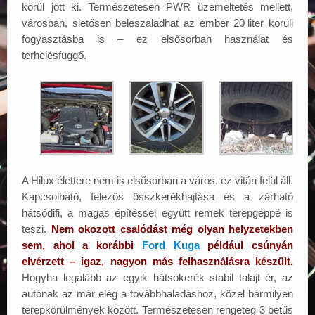
körül jött ki. Természetesen PWR üzemeltetés mellett,
városban, sietősen beleszaladhat az ember 20
.
liter körüli
fogyasztásba is – ez elsősorban használat és
terhelésfüggő.
A Hilux élettere nem is elsősorban a város, ez vitán felül áll.
Kapcsolható, felezős összkerékhajtása és a zárható
hátsódifi, a magas építéssel együtt remek terepgéppé is
teszi.
Nem okozott csalódást még olyan helyzetekben
sem, ahol a korábbi
Ford Kuga
például csúnyán
elvérzett – igaz, nagyon más felhasználásra készült.
Hogyha legalább az egyik hátsókerék stabil talajt ér, az
autónak az már elég a továbbhaladáshoz, közel bármilyen
terepkörülmények között. Természetesen rengeteg 3 betűs