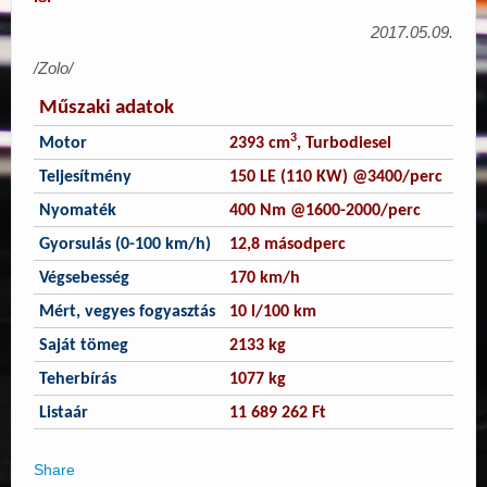
2017.05.09.
/Zolo/
Műszaki adatok
3
Motor
2393 cm
, Turbodiesel
Teljesítmény
150 LE (110 KW) @3400/perc
Nyomaték
400 Nm @1600-2000/perc
Gyorsulás (0-100 km/h)
12,8 másodperc
Végsebesség
170 km/h
Mért, vegyes fogyasztás
10 l/100 km
Saját tömeg
2133 kg
Teherbírás
1077 kg
Listaár
11 689 262 Ft
Share