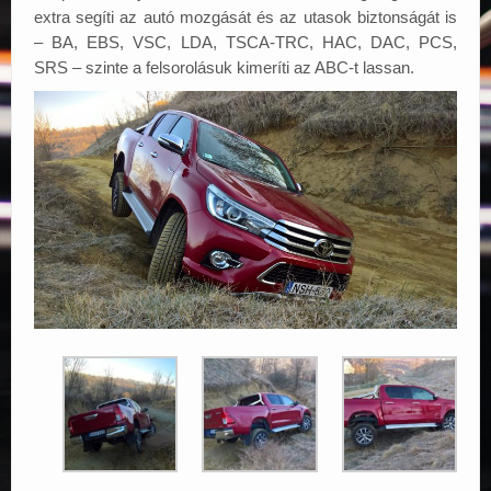
extra segíti az autó mozgását és az utasok biztonságát is
– BA, EBS, VSC, LDA, TSCA-TRC, HAC, DAC, PCS,
SRS – szinte a felsorolásuk kimeríti az ABC-t lassan.