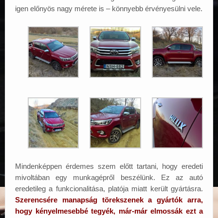
igen előnyös nagy mérete is – könnyebb érvényesülni vele.
Mindenképpen érdemes szem előtt tartani, hogy eredeti
mivoltában egy munkagépről beszélünk. Ez az autó
eredetileg a funkcionalitása, platója miatt került gyártásra.
Szerencsére manapság törekszenek a gyártók arra,
hogy kényelmesebbé tegyék, már-már elmossák ezt a