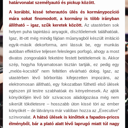
határvonalat személyautó és pickup között.
A korábbi, kissé teherautós ülés és kormánypozíció
mára sokat finomodott, a kormány is több irányban
állítható – igaz, szűk keretek között.
Az utastérben sok
helyen puha tapintású anyagok, díszítőelemek találhatóak.
Igaz, itt-ott még mindig fájóan műanyagból készült imitáció
egyik-másik dekorforma, ami lássuk be, egy munkás
autóban effektíve teljesen felesleges porfogó, ahogy a most
divatos zongoralakk feketére festett betételemek is. Akkor
szép, hogyha folyamatosan tisztán tartják, ez pedig egy
„melós-kocsitól” nem feltétlen elvárható dolog. Igaz, az
utastérben lévő bőrborítás kifejezetten impozáns, az
elektromosan állítható, egy fokozatban fűthető első ülések
egészen jól testre szabhatóak és kényelmesek. Az ajtók
könyöklőjén lévő bőr szivacsos aládolgozása még nem
sikerült tökéletesre – hosszabb úton kissé töri az ember
könyökét – de látványra már valóban hozza az „Executive”
színvonalat.
A hátsó ülések is kinőttek a fapados-priccs
élményből, bár a plató alatt lévő laprugó miatt túl nagy