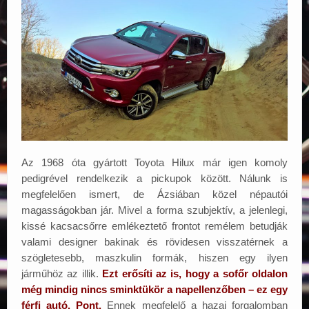
Elérhetőségek
Az 1968 óta gyártott Toyota Hilux már igen komoly
pedigrével rendelkezik a pickupok között. Nálunk is
megfelelően ismert, de Ázsiában közel népautói
magasságokban jár. Mivel a forma szubjektív, a jelenlegi,
kissé kacsacsőrre emlékeztető frontot remélem betudják
valami designer bakinak és rövidesen visszatérnek a
szögletesebb, maszkulin formák, hiszen egy ilyen
járműhöz az illik.
Ezt erősíti az is, hogy a sofőr oldalon
még mindig nincs sminktükör a napellenzőben – ez egy
férfi autó. Pont.
Ennek megfelelő a hazai forgalomban