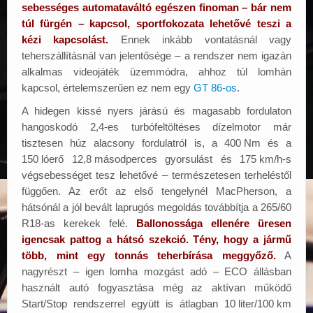
sebességes automataváltó egészen finoman – bár nem
túl fürgén – kapcsol, sportfokozata lehetővé teszi a
kézi kapcsolást.
Ennek inkább vontatásnál vagy
teherszállításnál van jelentősége – a rendszer nem igazán
alkalmas videojáték üzemmódra, ahhoz túl lomhán
kapcsol, értelemszerűen ez nem egy
GT 86-os
.
A hidegen kissé nyers járású és magasabb fordulaton
hangoskodó 2,4-es turbófeltöltéses dízelmotor már
tisztesen húz alacsony fordulatról is, a 400
.
Nm és a
150
.
lóerő 12,8
.
másodperces gyorsulást és 175
.
km/h-s
végsebességet tesz lehetővé – természetesen terheléstől
függően. Az erőt az első tengelynél MacPherson, a
hátsónál a jól bevált laprugós megoldás továbbítja a 265/60
R18-as kerekek felé.
Ballonossága ellenére üresen
igencsak pattog a hátsó szekció. Tény, hogy a jármű
több, mint egy tonnás teherbírása meggyőző.
A
nagyrészt – igen lomha mozgást adó – ECO állásban
használt autó fogyasztása még az aktívan működő
Start/Stop rendszerrel együtt is átlagban 10
.
liter/100
.
km