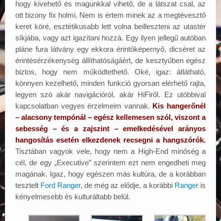
hogy kivehető és magunkkal vihető, de a látszat csal, az
ott bizony fix holmi. Nem is értem minek az a megtévesztő
keret köré, esztétikusabb lett volna beilleszteni az utastér
síkjába, vagy azt igazítani hozzá. Egy ilyen jellegű autóban
pláne fura látvány egy ekkora érintőképernyő, dicséret az
érintésérzékenység állíthatóságáért, de kesztyűben egész
biztos, hogy nem működtethető. Oké, igaz: átlátható,
könnyen kezelhető, minden funkció gyorsan elérhető rajta,
legyen szó akár navigációról, akár HiFiről. Ez utóbbival
kapcsolatban vegyes érzelmeim vannak.
Kis hangerőnél
– alacsony tempónál – egész kellemesen szól, viszont a
sebesség – és a zajszint – emelkedésével arányos
hangosítás esetén elkezdenek recsegni a hangszórók.
Tisztában vagyok vele, hogy nem a High-End minőség a
cél, de egy „Executive” szerintem ezt nem engedheti meg
magának. Igaz, hogy egészen más kultúra, de a korábban
tesztelt
Ford Ranger
, de még az elődje, a korábbi
Ranger
is
kényelmesebb és kulturáltabb belül.