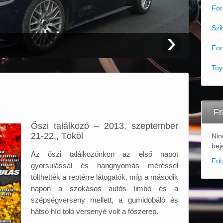
For
Szi
›
For
Toy
Fr
Őszi találkozó – 2013. szeptember
21-22., Tököl
Nin
bej
Az őszi találkozónkon az első napot
Fri
gyorsulással és hangnyomás méréssel
tölthették a reptérre látogatók, míg a második
napon a szokásos autós limbó és a
szépségverseny mellett, a gumidobáló és
hátsó híd toló versenyé volt a főszerep.