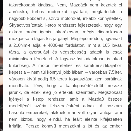
takarékosabb kiadása. Nem, Mazdáék nem kezdtek el
aprócska, turbos motorokat gyártani, megtartották a
nagyobb köbcentis, szívó motorokat, inkább könnyítettek,
Skyactivosítottak, i-stop rendszert fejlesztettek, hogy egy
ekkora motor igenis takarékosan, mégis dinamikusan
mozgassa a tágas kis járgányt. Meglepő módon, ugyanazt
a 210Nm-t adja le 4000-es fordulaton, mint a 165 lovas
társa, a gyorsulási és végsebesség adatok is csak
minimálisan térnek el. A fogyasztási adatokban is akad
különbség. A motor méretéhez és karakterisztikájához
képest a – nem túl könnyű jobb lábam – városban 7,5liter,
városon kívül pedig 6,5literes fogyasztása igen barátinak
mondható. Tény, hogy a katalógusértékektől messze
járunk, de ezek elég jó értékek szerintem. Megszokást
igényel a i-stop rendszer, amit a Mazda3 összes
modelljénél széria felszerelésként adnak. A hozzám
hasonló embereket, akiknek már volt olyan autója, ami
nem biztos, hogy elindul, ha leállt eleinte kifejezetten
irritálja. Persze könnyű megszokni a jót és az ember