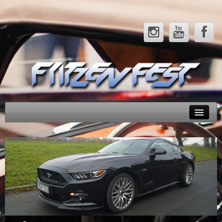
Rendezvényeink
Tesztek
Hírek
Galéria
Partnerek