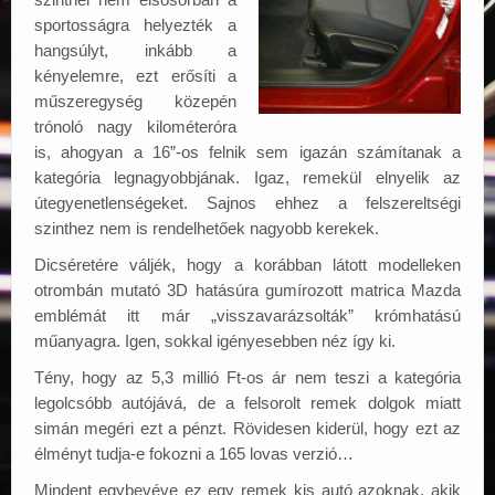
sportosságra helyezték a
hangsúlyt, inkább a
kényelemre, ezt erősíti a
műszeregység közepén
trónoló nagy kilométeróra
is, ahogyan a 16”-os felnik sem igazán számítanak a
kategória legnagyobbjának. Igaz, remekül elnyelik az
útegyenetlenségeket. Sajnos ehhez a felszereltségi
szinthez nem is rendelhetőek nagyobb kerekek.
Dicséretére váljék, hogy a korábban látott modelleken
otrombán mutató 3D hatásúra gumírozott matrica Mazda
emblémát itt már „visszavarázsolták” krómhatású
műanyagra. Igen, sokkal igényesebben néz így ki.
Tény, hogy az 5,3 millió Ft-os ár nem teszi a kategória
legolcsóbb autójává, de a felsorolt remek dolgok miatt
simán megéri ezt a pénzt. Rövidesen kiderül, hogy ezt az
élményt tudja-e fokozni a 165 lovas verzió…
Mindent egybevéve ez egy remek kis autó azoknak, akik