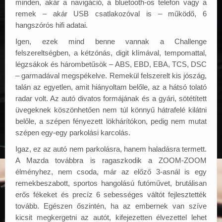
minden, akár a navigáció, a bluetooth-os telefon vagy a
remek – akár USB csatlakozóval is – működő, 6
hangszórós hifi adatai.
Igen, ezek mind benne vannak a Challenge
felszereltségben, a kétzónás, digit klímával, tempomattal,
légzsákok és hárombetűsök – ABS, EBD, EBA, TCS, DSC
– garmadával megspékelve. Remekül felszerelt kis jószág,
talán az egyetlen, amit hiányoltam belőle, az a hátsó tolató
radar volt. Az autó divatos formájának és a gyári, sötétített
üvegeknek köszönhetően nem túl könnyű hátrafelé kilátni
belőle, a szépen fényezett lökhárítókon, pedig nem mutat
szépen egy-egy parkolási karcolás.
Igaz, ez az autó nem parkolásra, hanem haladásra termett.
A Mazda továbbra is ragaszkodik a ZOOM-ZOOM
élményhez, nem csoda, már az előző 3-asnál is egy
remekbeszabott, sportos hangolású futóművet, brutálisan
erős fékeket és precíz 6 sebességes váltót fejlesztették
tovább. Egészen őszintén, ha az embernek van szíve
kicsit megkergetni az autót, kifejezetten élvezettel lehet