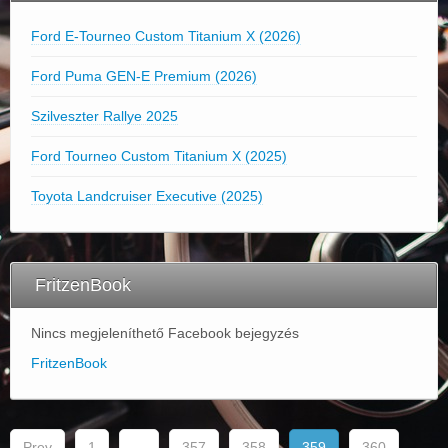
Ford E-Tourneo Custom Titanium X (2026)
Ford Puma GEN-E Premium (2026)
Szilveszter Rallye 2025
Ford Tourneo Custom Titanium X (2025)
Toyota Landcruiser Executive (2025)
FritzenBook
Nincs megjeleníthető Facebook bejegyzés
FritzenBook
Prev
1
…
357
358
359
360