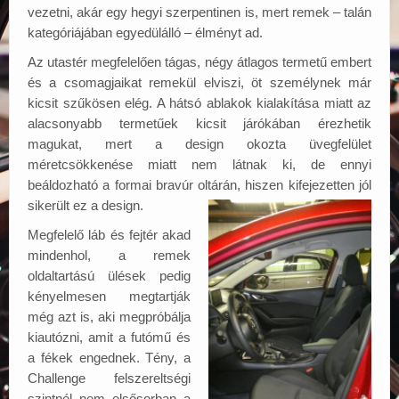
vezetni, akár egy hegyi szerpentinen is, mert remek – talán
kategóriájában egyedülálló – élményt ad.
Az utastér megfelelően tágas, négy átlagos termetű embert
és a csomagjaikat remekül elviszi, öt személynek már
kicsit szűkösen elég. A hátsó ablakok kialakítása miatt az
alacsonyabb termetűek kicsit járókában érezhetik
magukat, mert a design okozta üvegfelület
méretcsökkenése miatt nem látnak ki, de ennyi
beáldozható a formai bravúr oltárán, hiszen kife
jezetten jól
sikerült ez a design.
Megfelelő láb és fejtér akad
mindenhol, a remek
oldaltartású ülések pedig
kényelmesen megtartják
még azt is, aki megpróbálja
kiautózni, amit a futómű és
a fékek engednek. Tény, a
Challenge felszereltségi
szintnél nem elsősorban a