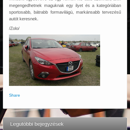
megengedhetnek maguknak egy ilyet és a kategóriában
sportosabb, bátrabb formavilágú, markánsabb tervezésű
autót keresnek.
/Zolo/
Share
Legutóbbi bejegyzések