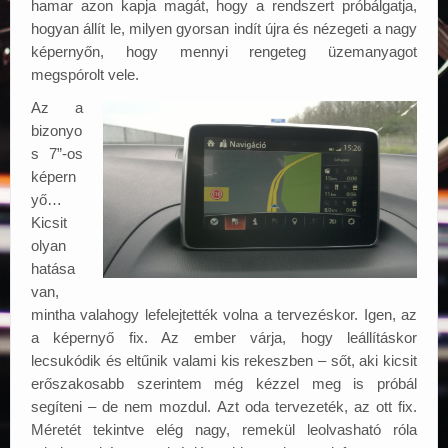
hamar azon kapja magát, hogy a rendszert próbálgatja,
hogyan állít le, milyen gyorsan indít újra és nézegeti a nagy
képernyőn, hogy mennyi rengeteg üzemanyagot
megspórolt vele.
Az a
bizonyo
s 7”-os
képern
yő…
Kicsit
olyan
hatása
van,
mintha valahogy lefelejtették volna a tervezéskor. Igen, az
a képernyő fix. Az ember várja, hogy leállításkor
lecsukódik és eltűnik valami kis rekeszben – sőt, aki kicsit
erőszakosabb szerintem még kézzel meg is próbál
segíteni – de nem mozdul. Azt oda tervezeték, az ott fix.
Méretét tekintve elég nagy, remekül leolvasható róla