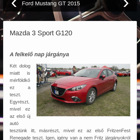
‹
›
Ford Mustang GT 2015
Elérhetőségek
Mazda 3 Sport G120
A felkelő nap járgánya
Két dolog
miatt is
mérföldkő
ez a
teszt.
Egyrészt,
mivel ez
az első új
autó
tesztünk itt, másrészt, mivel ez az első FritzenFest
Renegade teszt. Igen, igény van a nem Fritz járgányokról