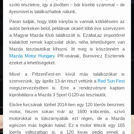
szóló tesztekre, így a jövőben – bár kisebb számmal – de
ilyesmivel is találkozhattok nálunk.
Páran tudják, hogy több irányba is vannak kötődéseim az
autós berkeken belül, példának okáért több éve szervezem
a Magyar Mazda Klub találkozóit is. Ezáltal,az importőrrel
kialakított remek kapcsolat okán, néha lehetőségem van
Mazda tesztautókat kihozni. Itt meg is köszönném a
Mazda Motor Hungary
PR-osának, Burovincz Eszternek
ezeket a lehetőségeket.
Mivel a FritzenFest-en kívül más találkozókat is
szervezünk, így április 13-án részt vettünk a
Red Sun Fest
megszervezésében is. Erre a rendezvényre kaptam
kipróbálásra a Mazda 3 Sport G120-as tesztautót.
Elsőre furcsának tűnhet 2014-ben egy 120 lóerős benzines
motor, hiszen sokan már az 1600 köbcentis, szívó
motorokkal is túlszárnyalták ezt régen, de a Mazda
egészen más logikán halad. Ez a motor létezik egy 165
lóerős változatban is, a 120 lovas pedig ennek a