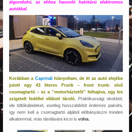
átgondolni, az ehhez hasonló hatótávú elektromos
autókkal.
Korábban a
Caprinál
hiányoltam, de itt az autó elejébe
jutott egy 43 literes Frunk – front trunk: első
csomagtartó – ez a “motorháztetőt” felhajtva, egy kis
szigetelt fedéllel ellátott tároló.
Praktikussági okokból,
ide töltőkábeleket, esetleg hosszabbítót érdemes pakolni,
így nem kell a csomagtartó aljából előbányászni minden
alkalommal, más tárolására kicsi is
volna.