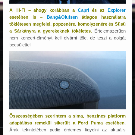
A Hi-Fi – ahogy korábban a
Capri
és az
Explorer
esetében is –
Bang&Olufsen
átlagos használatra
töklétesen megfelel, popzenére, komolyzenére és Süsü
a Sárkányra a gyerekeknek tökéletes.
Értelemszerűen
nem koncert-élményt kell elvárni tőle, de teszi a dolgát
becsülettel.
Összességében szerintem a sima, benzines platform
adaptálása remekül sikerült a Ford Puma esetében.
Árak tekintetében pedig érdemes figyelni az aktuális