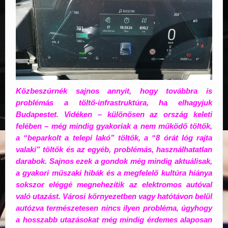
Közbeszúrnék sajnos annyit, hogy továbbra is
problémás a töltő-infrastruktúra, ha elhagyjuk
Budapestet. Vidéken – különösen az ország keleti
felében – még mindig gyakoriak a nem működő töltők,
a “beparkolt a telepi lakó” töltők, a “8 órát lóg rajta
valaki” töltők és az egyéb, problémás, használhatatlan
darabok. Sajnos ezek a gondok még mindig aktuálisak,
a gyakori műszaki hibák és a megfelelő kultúra hiánya
sokszor eléggé megnehezítik az elektromos autóval
való utazást. Városi környezetben vagy hatótávon belül
autózva természetesen nincs ilyen probléma, úgyhogy
a hosszabb utazásokat még mindig érdemes alaposan