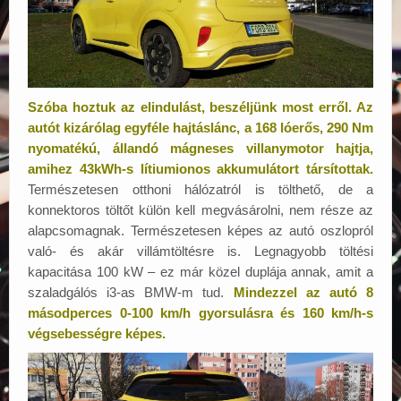
Szóba hoztuk az elindulást, beszéljünk most erről. Az
autót kizárólag egyféle hajtáslánc, a 168 lóerős, 290 Nm
nyomatékú, állandó mágneses villanymotor hajtja,
amihez 43kWh-s lítiumionos akkumulátort társítottak.
Természetesen otthoni hálózatról is tölthető, de a
konnektoros töltőt külön kell megvásárolni, nem része az
alapcsomagnak. Természetesen képes az autó oszlopról
való- és akár villámtöltésre is. Legnagyobb töltési
kapacitása 100 kW – ez már közel duplája annak, amit a
szaladgálós i3-as BMW-m tud.
Mindezzel az autó 8
másodperces 0-100 km/h gyorsulásra és 160 km/h-s
végsebességre képes.