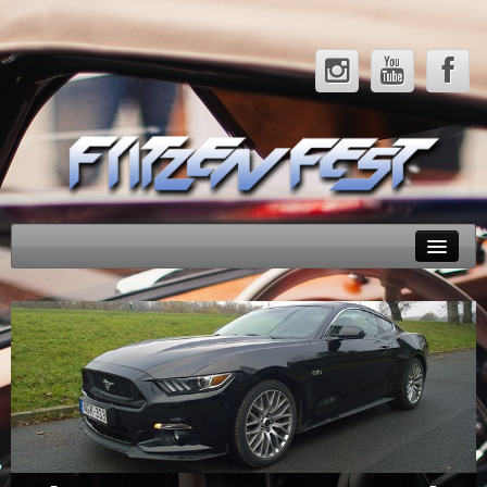
Rendezvényeink
Tesztek
Hírek
Galéria
Partnerek