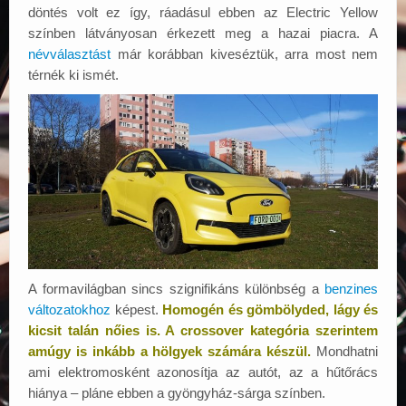
döntés volt ez így, ráadásul ebben az Electric Yellow
színben látványosan érkezett meg a hazai piacra. A
névválasztást
már korábban kiveséztük, arra most nem
térnék ki ismét.
A formavilágban sincs szignifikáns különbség a
benzines
változatokhoz
képest.
Homogén és gömbölyded, lágy és
kicsit talán nőies is. A crossover kategória szerintem
amúgy is inkább a hölgyek számára készül.
Mondhatni
ami elektromosként azonosítja az autót, az a hűtőrács
hiánya – pláne ebben a gyöngyház-sárga színben.