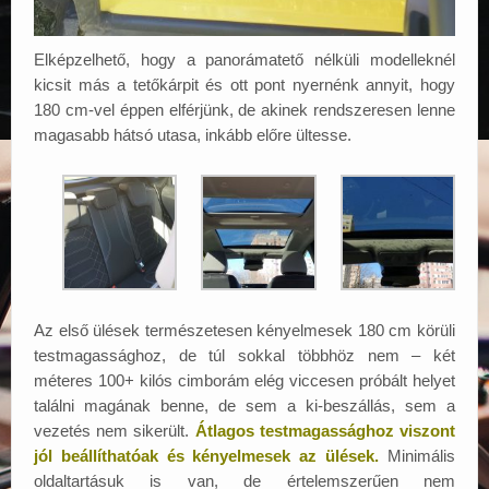
Elképzelhető, hogy a panorámatető nélküli modelleknél
kicsit más a tetőkárpit és ott pont nyernénk annyit, hogy
180 cm-vel éppen elférjünk, de akinek rendszeresen lenne
magasabb hátsó utasa, inkább előre ültesse.
Az első ülések természetesen kényelmesek 180 cm körüli
testmagassághoz, de túl sokkal többhöz nem – két
méteres 100+ kilós cimborám elég viccesen próbált helyet
találni magának benne, de sem a ki-beszállás, sem a
vezetés nem sikerült.
Átlagos testmagassághoz viszont
jól beállíthatóak és kényelmesek az ülések.
Minimális
oldaltartásuk is van, de értelemszerűen nem