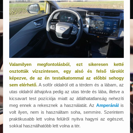
Valamilyen megfontolásból, ezt sikeresen ketté
osztották vízszintesen, egy alsó és felső tárolót
képezve, de az én testalkatommal az előbbi sehogy
sem elérhető.
A sofőr oldalról ott a térdem és a lábam, az
utas oldalról áthajolva pedig az utas térde és lába, illetve a
kicsavart test pozíciója miatt az átláthatatlanság nehezíti
meg ennek a rekesznek a használatát. Az
Amperánál
is
volt ilyen, nem is használtam soha, semmire. Szerintem
praktikusabb lett volna felülről nyitva hagyni az egészet,
sokkal használhatóbb lett volna a tér.