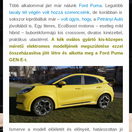
Több alkalommal járt már nálunk
Ford Puma
. Legutóbb
tavaly tél végén volt hozzá szerencsénk
, de korábban is
sokszor kipróbáltuk már –
volt úgyis, hogy
, a
Petrányi Autó
jóvoltából is. Egy literes, EcoBoost motoros – esetleg mild
hibrid – buborékformájú kis crossover, divatos kinézettel,
praktikus utastérrel.
A kék oválos gyártó kis-közepes
méretű elektromos modelljének megszületése ezzel
összeházasítva jött létre és alkotta meg a Ford Puma
GEN-E-t.
Ismerve a modell előéletét és előnyeit, határozottan jó