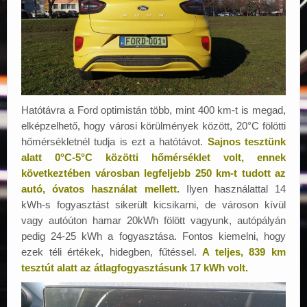
Hatótávra a Ford optimistán több, mint 400 km-t is megad,
elképzelhető, hogy városi körülmények között, 20°C fölötti
hőmérsékletnél tudja is ezt a hatótávot.
Sajnos tesztünk
alatt 0°C-5°C közötti hőmérséklet volt, ennek
következtében városban legfeljebb 250 km-t tudott az
autó, óvatos használat mellett.
Ilyen használattal 14
kWh-s fogyasztást sikerült kicsikarni, de városon kívül
vagy autóúton hamar 20kWh fölött vagyunk, autópályán
pedig 24-25 kWh a fogyasztása. Fontos kiemelni, hogy
ezek téli értékek, hidegben, fűtéssel.
A teljes, 839 km
tesztút alatt az átlagfogyasztásunk 17 kWh volt.