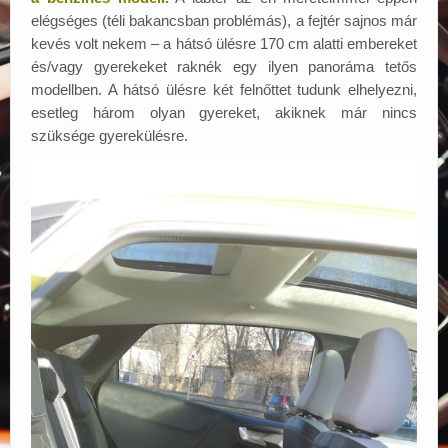
elégséges (téli bakancsban problémás), a fejtér sajnos már
kevés volt nekem – a hátsó ülésre 170 cm alatti embereket
és/vagy gyerekeket raknék egy ilyen panoráma tetős
modellben. A hátsó ülésre két felnőttet tudunk elhelyezni,
esetleg három olyan gyereket, akiknek már nincs
szüksége gyerekülésre.