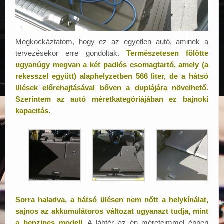
Megkockáztatom, hogy ez az egyetlen autó, aminek a
tervezésekor erre gondoltak.
Természetesen fölötte
ugyanúgy megvan a két padlós csomagtartó, amely (a
rekesszel együtt) alaphelyzetben 566 liter, de a hátsó
ülések előrehajtásával bőven a duplájára növelhető.
Szerintem az autó méretkategóriájában ez bajnoki
kapacitás.
Sorra haladva, a hátsó ülésen nem nőtt a helykínálat,
sajnos az akkumulátoros változat ugyanazt tudja, mint
a benzines modell.
A lábtér az én méreteimmel éppen