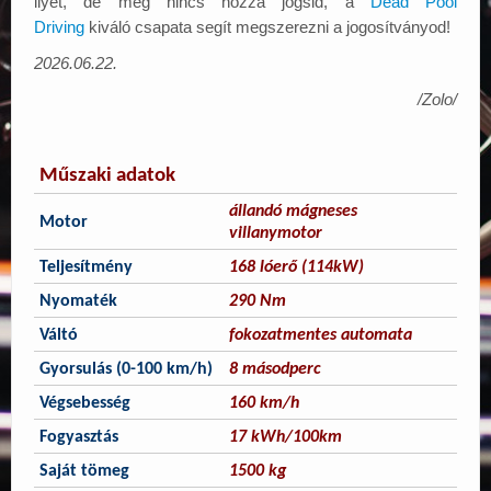
ilyet, de még nincs hozzá jogsid, a
Dead Pool
Driving
kiváló csapata segít megszerezni a jogosítványod!
2026.06.22.
/Zolo/
Műszaki adatok
állandó mágneses
Motor
villanymotor
Teljesítmény
168 lóerő (114kW)
Nyomaték
290 Nm
Váltó
fokozatmentes automata
Gyorsulás (0-100 km/h)
8 másodperc
Végsebesség
160 km/h
Fogyasztás
17 kWh/100km
Saját tömeg
1500 kg