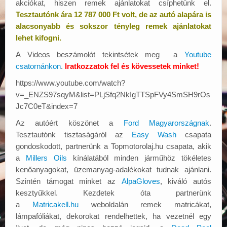
akciókat, hiszen remek ajánlatokat csíphetünk el.
Tesztautónk ára 12 787 000 Ft volt, de az autó alapára is
alacsonyabb és sokszor tényleg remek ajánlatokat
lehet kifogni.
A Videos beszámolót tekintsétek meg a
Youtube
csatornánkon
.
Iratkozzatok fel és kövessetek minket!
https://www.youtube.com/watch?
v=_ENZS97sqyM&list=PLjSfq2NkIgTTSpFVy4SmSH9rOs
Jc7C0eT&index=7
Az autóért köszönet a
Ford Magyarországnak
.
Tesztautónk tisztaságáról az
Easy Wash
csapata
gondoskodott, partnerünk a Topmotorolaj.hu csapata, akik
a
Millers Oils
kínálatából minden járműhöz tökéletes
kenőanyagokat, üzemanyag-adalékokat tudnak ajánlani.
Szintén támogat minket az
AlpaGloves
, kiváló autós
kesztyűkkel. Kezdetek óta partnerünk
a
Matricakell.hu
weboldalán remek matricákat,
lámpafóliákat, dekorokat rendelhettek, ha vezetnél egy