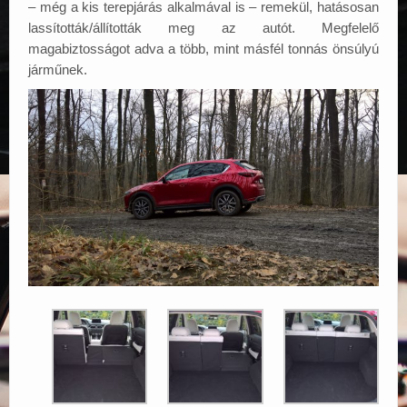
– még a kis terepjárás alkalmával is – remekül, hatásosan
lassították/állították meg az autót. Megfelelő
magabiztosságot adva a több, mint másfél tonnás önsúlyú
járműnek.