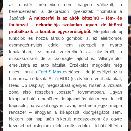
az utastér méreteiben nem nagyon változott, a
berendezésen, a dekoráción igyekeztek finomítani a
Japánok.
A műszerfal is az ajtók kétszínű – fém- és
fautánzat – dekorációja szokatlan ugyan, de kitörni
próbálkozik a korábbi egyszerűségből.
Megjelentek új
funkciók és hozzá társuló gombok is, az elektromos
csomagtér-nyitás eddig nem szerepelt a gyártó
kínálatában, ez most vezérelhető az utastérből, a
slusszkulcsról, de a csomagtér ajtóról is. Villanymotor
emeli/zárja az autó hátulját. Érzékelős megoldás még
nincs – mint a
Ford S-Max
esetében – de jó eséllyel az is
hamarosan érkezik. Az új HUD (szélvédőre vetít adatokat,
Head Up Display) megszokást igényel, hiszen a vizuális
zóna alsó részében „posztol” folyamatosan. Ugyan
kikapcsolható a menüben, de újraindítás után megint ki kell
kapcsolni, ha valakit nagyon zavar, mert nem jegyzi meg a
rendszer – ahogyan a kikapcsolt kipörgésgátlót sem.
Nekem pár nap után sikerült megszoknom és egyre
kevesebbet pislogtam lefelé a műszerfalra – tehát célt ért a