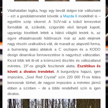
Vitathatatlan logika, hogy egy bevált dolgon kár változtatni
– ezt a gondolatmenetet követik a
Mazda 6
modellnél is –
egyelőre szép sikerrel. A SUV-nál a külső lemezeket
formálták át, szűkebb, szigorúbb első lámpát kapott,
ugyanígy kisebbek lettek a hátsó világító testek is, az
egyre elhatalmasodó hűtőmaszk már az autó elejének
nagy részén uralkodóvá vált, de maradt az alapvető forma,
a bumeráng alakú ablakok a C oszlopon és a KODO
design dinamikus formavezetése is nagyrészt változatlan.
Kicsit több lett itt-ott a krómszerű díszítés és változatlanul
méretes, 19”-os görgők feszítenek alatta.
Esztétikus és
követi a divatos trendeket.
A burgundyra hajazó, igen
impozáns, „Soul Red Crystal” szín 220 000 Ft-os felára
borsosnak tűnhet, de nagyon impozáns a méretes jármű
ebben a színben – de a többi rendelhető szín is igen
divatos.