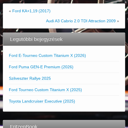
«
Ford KA+1,19 (2017)
Audi A3 Cabrio 2.0 TDI Attraction 2009
»
Legutóbbi bejegyzések
Ford E-Tourneo Custom Titanium X (2026)
Ford Puma GEN-E Premium (2026)
Szilveszter Rallye 2025
Ford Tourneo Custom Titanium X (2025)
Toyota Landcruiser Executive (2025)
FritzenBook