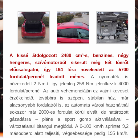
A kissé átdolgozott 2488 cm³-s, benzines, négy
hengeres, szívómotorból sikerült még két lóerőt
előcsalogatni, így 194 lóra növekedett az 5700
fordulat/percnél leadott ménes.
A nyomaték is
növekedett 2 Nm-t, így jelenleg 258 Nm jelentkezik 4000
fordulat/percnél. Az autó vehemenciáján ez vajmi keveset
érzékelhető, továbbra is szépen, stabilan húz, már
alacsonyabb fordulatról is, az automata városi használtnál
sokszor már 2000-es fordulat körül elvált, de határozott
gázadásra – pláne a sport gomb aktiválásával –
változatlanul bitangul meglódul. A 0-100 km/h sprintet 9,2
másodperc alatt teljesíti, végsebessége pedig 195 km/h.