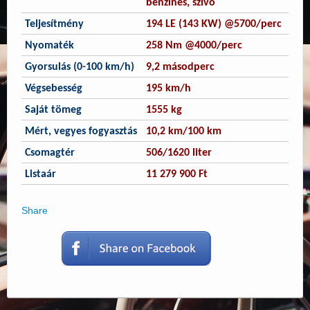
benzines, szívó
Teljesítmény
194 LE (143 KW) @5700/perc
Nyomaték
258 Nm @4000/perc
Gyorsulás (0-100 km/h)
9,2 másodperc
Végsebesség
195 km/h
Saját tömeg
1555 kg
Mért, vegyes fogyasztás
10,2 km/100 km
Csomagtér
506/1620 liter
Listaár
11 279 900 Ft
Share