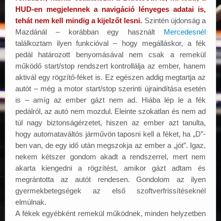
HUD-en megjelennek a navigáció lényeges adatai is,
tehát nem kell mindig a kijelzőt lesni.
Szintén újdonság a
Mazdánál – korábban egy használt
Mercedesnél
találkoztam ilyen funkcióval – hogy megálláskor, a fék
pedál határozott benyomásával nem csak a remekül
működő start/stop rendszert kontrollálja az ember, hanem
aktivál egy rögzítő-féket is. Ez egészen addig megtartja az
autót – még a motor start/stop szerinti újraindítása esetén
is – amíg az ember gázt nem ad. Hiába lép le a fék
pedálról, az autó nem mozdul. Eleinte szokatlan és nem ad
túl nagy biztonságérzetet, hiszen az ember azt tanulta,
hogy automataváltós járművön taposni kell a féket, ha „D”-
ben van, de egy idő után megszokja az ember a „jót”. Igaz,
nekem kétszer gondom akadt a rendszerrel, mert nem
akarta kiengedni a rögzítést, amikor gázt adtam és
megrántotta az autót rendesen. Gondolom az ilyen
gyermekbetegségek az első szoftverfrissítéseknél
elmúlnak.
A fékek egyébként remekül működnek, minden helyzetben