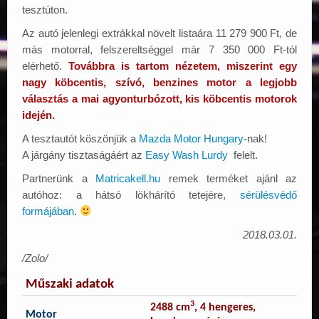
tesztúton.
Az autó jelenlegi extrákkal növelt listaára 11 279 900 Ft, de
más motorral, felszereltséggel már 7 350 000 Ft-tól
elérhető.
Továbbra is tartom nézetem, miszerint egy
nagy köbcentis, szívó, benzines motor a legjobb
választás a mai agyonturbózott, kis köbcentis motorok
idején.
A tesztautót köszönjük a
Mazda Motor Hungary
-nak!
A járgány tisztaságáért az
Easy Wash Lurdy
felelt.
Partnerünk a
Matricakell.hu
remek terméket ajánl az
autóhoz: a hátsó lökhárító tetejére,
sérülésvédő
formájában
.
2018.03.01.
/Zolo/
Műszaki adatok
3
2488 cm
, 4 hengeres,
Motor