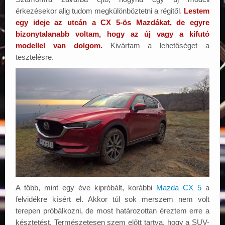
Elérhetőségek
érkezésekor alig tudom megkülönböztetni a régitől.
Lestem
egy ideje az utcán a CX 5-ös Mazdákat, de egyre
bizonytalanabb voltam, hogy az új vagy a kifutó
modellel van dolgom.
Kivártam a lehetőséget a
tesztelésre.
A több, mint egy éve kipróbált, korábbi
Mazda CX 5
a
felvidékre kísért el. Akkor túl sok merszem nem volt
terepen próbálkozni, de most határozottan éreztem erre a
késztetést. Természetesen szem előtt tartva, hogy a SUV-