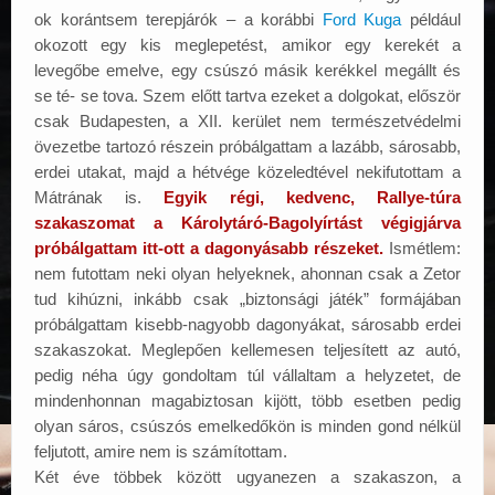
ok korántsem terepjárók – a korábbi
Ford Kuga
például
okozott egy kis meglepetést, amikor egy kerekét a
levegőbe emelve, egy csúszó másik kerékkel megállt és
se té- se tova. Szem előtt tartva ezeket a dolgokat, először
csak Budapesten, a XII. kerület nem természetvédelmi
övezetbe tartozó részein próbálgattam a lazább, sárosabb,
erdei utakat, majd a hétvége közeledtével nekifutottam a
Mátrának is.
Egyik régi, kedvenc, Rallye-túra
szakaszomat a Károlytáró-Bagolyírtást végigjárva
próbálgattam itt-ott a dagonyásabb részeket.
Ismétlem:
nem futottam neki olyan helyeknek, ahonnan csak a Zetor
tud kihúzni, inkább csak „biztonsági játék” formájában
próbálgattam kisebb-nagyobb dagonyákat, sárosabb erdei
szakaszokat. Meglepően kellemesen teljesített az autó,
pedig néha úgy gondoltam túl vállaltam a helyzetet, de
mindenhonnan magabiztosan kijött, több esetben pedig
olyan sáros, csúszós emelkedőkön is minden gond nélkül
feljutott, amire nem is számítottam.
Két éve többek között ugyanezen a szakaszon, a