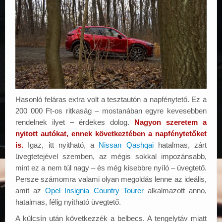
Hasonló feláras extra volt a tesztautón a napfénytető. Ez a
200 000 Ft-os ritkaság – mostanában egyre kevesebben
rendelnek ilyet – érdekes dolog.
Nagyon szeretem a
nyitott autókat, ennek következtében a napfénytetőket
is.
Igaz, itt nyitható, a
Nissan Qashqai
hatalmas, zárt
üvegtetejével szemben, az mégis sokkal impozánsabb,
mint ez a nem túl nagy – és még kisebbre nyíló – üvegtető.
Persze számomra valami olyan megoldás lenne az ideális,
amit az
Opel Insignia Country Tourer
alkalmazott anno,
hatalmas, félig nyitható üvegtető.
A külcsín után következzék a belbecs. A tengelytáv miatt