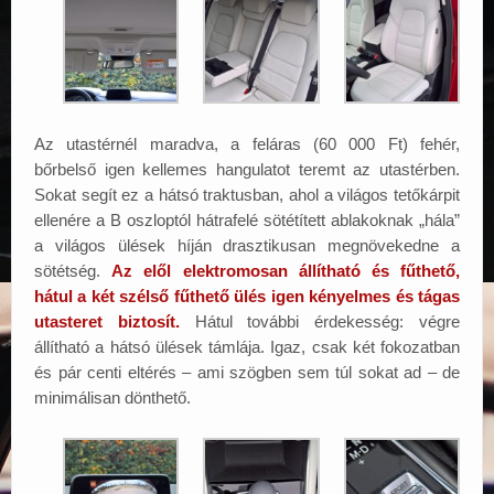
Az utastérnél maradva, a feláras (60 000 Ft) fehér,
bőrbelső igen kellemes hangulatot teremt az utastérben.
Sokat segít ez a hátsó traktusban, ahol a világos tetőkárpit
ellenére a B oszloptól hátrafelé sötétített ablakoknak „hála”
a világos ülések híján drasztikusan megnövekedne a
sötétség.
Az elől elektromosan állítható és fűthető,
hátul a két szélső fűthető ülés igen kényelmes és tágas
utasteret biztosít.
Hátul további érdekesség: végre
állítható a hátsó ülések támlája. Igaz, csak két fokozatban
és pár centi eltérés – ami szögben sem túl sokat ad – de
minimálisan dönthető.