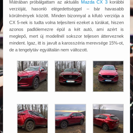
Mátrában próbálgattam az aktuális
Mazda CX 3
korábbi
verzióját, hasonló elégedettséggel – bár havasabb
körülmények között. Minden bizonnyal a kifutó verziója a
CX 5-nek is tudta volna teljesíteni ezeket a túrákat, hiszen
azonos padlólemezre épül a két autó, ami azért is
meglepő, mert új modellnél sokszor teljesen átterveznek
mindent. Igaz, itt is javult a karosszéria merevsége 15%-ot,
de a tengelytáv egyáltalán nem változott.