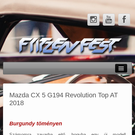
Rendezvényeink
Tesztek
Mazda CX 5 G194 Revolution Top AT
2018
Hírek
Galéria
Burgundy töményen
Partnerek
Számomra zavarba ejtő, hogyha egy új modell