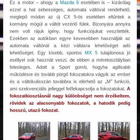
Ez a motor – ahogy a
Mazda 6
esetében is – kizárólag
ezzel a hat sebességes, automata váltóval rendelhető,
meglepő módon az új CX 5-ös esetében eltűntek a
kormány mögül a váltót vezérlő fülek. Bizonyára annyira
nem volt rájuk igény, hogy funkciójukat veszítették.
Ezekben az autókban egyre kevesebben használják az
automata váltónál a kézi váltásra lehetőséget adó
lehetőséget. Egy kisebb, sportos
MX 5
tulajdonosa jó
eséllyel sok hasznát veszi, de ebben a méretosztályban
felesleges. Adott a Sport gomb, hogyha agilisabb
működésre és tovább pörgő fokozatokra vágyik az ember
és a váltókulisszán továbbra is elérhető az „M” funkció,
ami szekvenciális jelleggel fel/lekapcsolja a fokozatokat.
A
fokozatkiosztásnál nagy különbséget nem érzékeltem,
rövidek az alacsonyabb fokozatok, a hatodik pedig
hosszú, utazó fokozat.