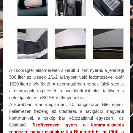
A csomagtér alapméretén sikerült 3 litert nyerni, a jelenlegi
506 liter az ülések 2/1/2 arányban való ledöntésével akár
1620 literre bővíthető. A csomagtérben remek fülek segítik
a csomagok rögzítését, a padlóburkolat alatt található a
defektjavító és a BOSE mélynyomó is.
A korábban már megismert, 10 hangszórós HiFi egész
kellemesen bezengi az utasteret, a navigáció magyarul
kommunikál, a térkép bár változatlanul egyszerű, de
átlátható.
Szoftveresen gyors a kommunikációs
rendszer, hamar csatlakozik a Bluetooth is, mi több, a